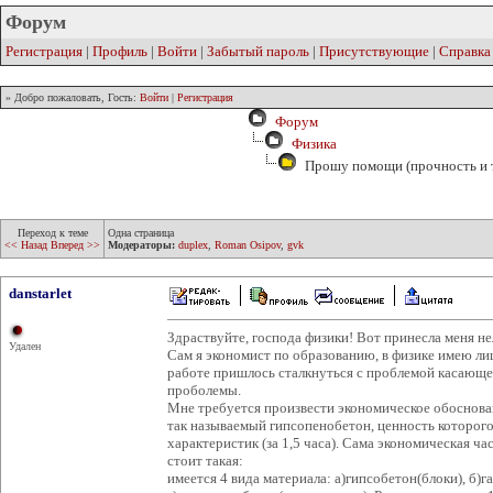
Форум
Регистрация
|
Профиль
|
Войти
|
Забытый пароль
|
Присутствующие
|
Справка
» Добро пожаловать, Гость:
Войти
|
Регистрация
Форум
Физика
Прошу помощи (прочность и 
Переход к теме
Одна страница
<< Назад
Вперед >>
Модераторы:
duplex
,
Roman Osipov
,
gvk
danstarlet
Здраствуйте, господа физики! Вот принесла меня нел
Удален
Сам я экономист по образованию, в физике имею ли
работе пришлось сталкнуться с проблемой касающе
проболемы.
Мне требуется произвести экономическое обоснова
так называемый гипсопенобетон, ценность которог
характеристик (за 1,5 часа). Сама экономическая час
стоит такая:
имеется 4 вида материала: а)гипсобетон(блоки), б)га