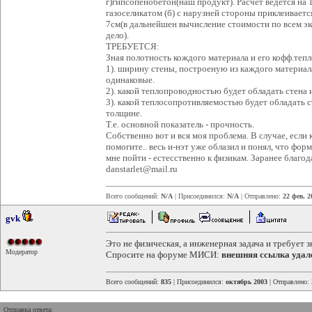
г)гипсопенобетон(наш продукт). Расчет ведется на 1
газоселикатом (б) с нарузней стороны приклеивает
7см(в дальнейшен вычисление стоимости по всем эк
дело).
ТРЕБУЕТСЯ:
Зная полотность кождого материала и его кофф.теп
1). ширину стены, построеную из каждого материал
одинаковые.
2). какой теплопроводностью будет обладать стена
3). какой теплосопротивляемостью будет обладать 
толщине.
Т.е. основной показатель - прочность.
Собственно вот и вся моя проблема. В случае, если
помогите.. весь и-нэт уже облазил и понял, что фор
мне пойти - естесственно к физикам. Заранее благо
danstarlet@mail.ru
Всего сообщений:
N/A
| Присоединился:
N/A
| Отправлено:
22 фев. 2
gvk
Это не физическая, а инженерная задача и требует 
Модератор
Спросите на форуме МИСИ:
внешняя ссылка удал
Всего сообщений:
835
| Присоединился:
октябрь 2003
| Отправлено:
Отправка ответа: