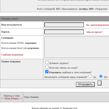
Всего сообщений:
835
| Присоединился:
октябрь 2003
| Отправлено:
Отправка ответа:
Имя пользователя
Вы зарегистрировалис
Пароль
Забыли пароль?
Сообщение
Использование HTML
запрещено
Использование IkonCode
разрешено
Смайлики разрешены
Опции отправки
Добавить подпись?
Получать ответы по e-mail?
Разрешить
смайлики в этом сообщении?
Просмотреть сообщение перед отправкой?
Да
Нет
Переход к теме
Одна страница
<< Назад
Вперед >>
Форум работает на скрипте © Ikonboard.com