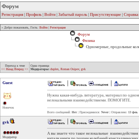
Форум
Регистрация
|
Профиль
|
Войти
|
Забытый пароль
|
Присутствующие
|
Справка
» Добро пожаловать, Гость:
Войти
|
Регистрация
Форум
Физика
Одномерные, продольные колеб
Переход к теме
Одна страница
<< Назад
Вперед >>
Модераторы:
duplex
,
Roman Osipov
,
gvk
Guest
Нужна какая-нибудь литература, материал по одно
нелокальными взаимодействиеми. ПОМОГИТЕ.
Новичок
Всего сообщений:
Нет
| Присоединился:
Never
| Отправлено:
13 фев.
gvk
А вы знаете что такое нелокальные взаимодействия
Модератор
читали книги по теории колебаний кристаллических