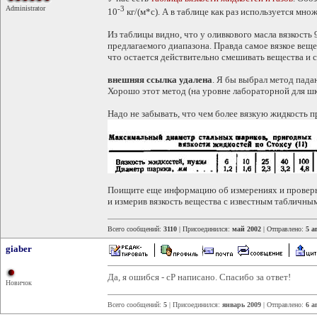
Administrator
-3
10
кг/(м*с). А в таблице как раз используется мно
Из таблицы видно, что у оливкового масла вязкость
предлагаемого диапазона. Правда самое вязкое вещес
что остается действительно смешивать вещества и с
внешняя ссылка удалена
. Я бы выбрал метод пад
Хорошо этот метод (на уровне лабораторной для шк
Надо не забывать, что чем более вязкую жидкость 
Поищите еще информацию об измерениях и проверьт
и измерив вязкость вещества с известным табличным
Всего сообщений:
3110
| Присоединился:
май 2002
| Отправлено:
5 а
giaber
Да, я ошибся - cP написано. Спасибо за ответ!
Новичок
Всего сообщений:
5
| Присоединился:
январь 2009
| Отправлено:
6 а