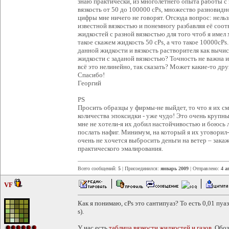
знаю практически, из многолетнего опыта работы с
вязкость от 50 до 100000 cPs, множество разновидно
цифры мне ничего не говорят. Отсюда вопрос: нельз
известной вязкостью и понемногу разбавляя её соо
жидкостей с разной вязкостью для того чтоб я имел
такое скажем жидкость 50 cPs, а что такое 10000cPs.
данной жидкости и вязкость растворителя как выч
жидкости с заданой вязкостью? Точность не важна 
всё это нелинейно, так сказать? Может какие-то дру
Спасибо!
Георгий
PS
Просить образцы у фирмы-не выйдет, то что я их с
количества эпоксидки - уже чудо! Это очень крупн
мне не хотели-я их добил настойчивостью и боюсь 
послать нафиг. Минимум, на который я их уговорил-2
очень не хочется выбросить деньги на ветер – закаж
практического эмалирования.
Всего сообщений:
5
| Присоединился:
январь 2009
| Отправлено:
4 а
VF
Как я понимаю, cPs это сантипуаз? То есть 0,01 пуаз
s).
У нас есть
таблица вязкости жидкостей и газов
. Обо