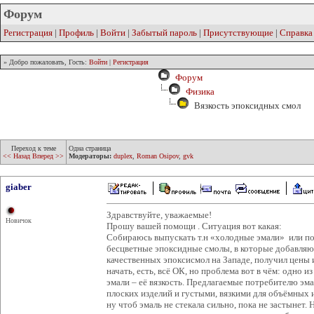
Форум
Регистрация
|
Профиль
|
Войти
|
Забытый пароль
|
Присутствующие
|
Справка
» Добро пожаловать, Гость:
Войти
|
Регистрация
Форум
Физика
Вязкость эпоксидных смол
Переход к теме
Одна страница
<< Назад
Вперед >>
Модераторы:
duplex
,
Roman Osipov
,
gvk
giaber
Здравствуйте, уважаемые!
Новичок
Прошу вашей помощи . Ситуация вот какая:
Собираюсь выпускать т.н «холодные эмали» или по
бесцветные эпоксидные смолы, в которые добавляю
качественных эпоксисмол на Западе, получил цены 
начать, есть, всё ОК, но проблема вот в чём: одно
эмали – её вязкость. Предлагаемые потребителю э
плоских изделий и густыми, вязкими для объёмных и
ну чтоб эмаль не стекала сильно, пока не застынет