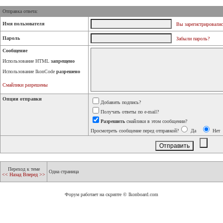
Отправка ответа:
Имя пользователя
Вы зарегистрировалис
Пароль
Забыли пароль?
Сообщение
Использование HTML
запрещено
Использование IkonCode
разрешено
Смайлики разрешены
Опции отправки
Добавить подпись?
Получать ответы по e-mail?
Разрешить
смайлики в этом сообщении?
Просмотреть сообщение перед отправкой?
Да
Нет
Переход к теме
Одна страница
<< Назад
Вперед >>
Форум работает на скрипте © Ikonboard.com