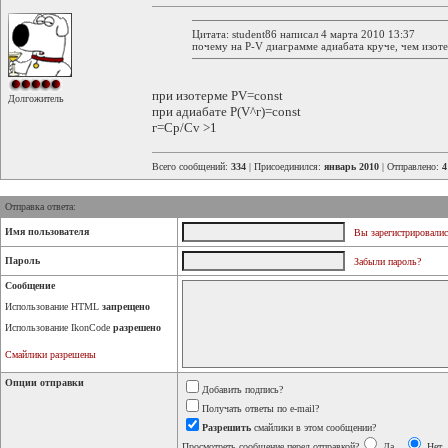
Цитата: student86 написал 4 марта 2010 13:37
почему на P-V диаграмме адиабата круче, чем изот
при изотерме PV=const
Долгожитель
при адиабате P(V^г)=const
г=Cp/Cv >1
Всего сообщений:
334
| Присоединился:
январь 2010
| Отправлено:
4
Отправка ответа:
Имя пользователя
Вы зарегистрировалис
Пароль
Забыли пароль?
Сообщение
Использование HTML
запрещено
Использование IkonCode
разрешено
Смайлики разрешены
Опции отправки
Добавить подпись?
Получать ответы по e-mail?
Разрешить
смайлики в этом сообщении?
Просмотреть сообщение перед отправкой?
Да
Нет