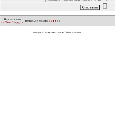
Переход к теме
Несколько страниц
[
1
2
3
4
]
<< Назад
Вперед >>
Форум работает на скрипте © Ikonboard.com