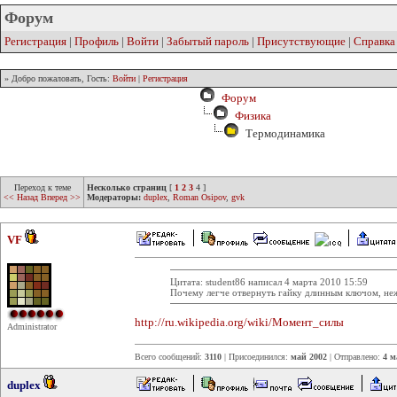
Форум
Регистрация
|
Профиль
|
Войти
|
Забытый пароль
|
Присутствующие
|
Справка
» Добро пожаловать, Гость:
Войти
|
Регистрация
Форум
Физика
Термодинамика
Переход к теме
Несколько страниц
[
1
2
3
4
]
<< Назад
Вперед >>
Модераторы:
duplex
,
Roman Osipov
,
gvk
VF
Цитата: student86 написал 4 марта 2010 15:59
Почему легче отвернуть гайку длинным ключом, не
http://ru.wikipedia.org/wiki/Момент_силы
Administrator
Всего сообщений:
3110
| Присоединился:
май 2002
| Отправлено:
4 м
duplex