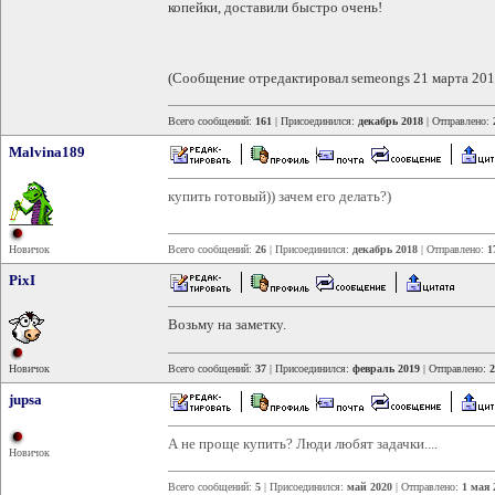
копейки, доставили быстро очень!
(Сообщение отредактировал semeongs 21 марта 201
Всего сообщений:
161
| Присоединился:
декабрь 2018
| Отправлено:
Malvina189
купить готовый)) зачем его делать?)
Новичок
Всего сообщений:
26
| Присоединился:
декабрь 2018
| Отправлено:
1
PixI
Возьму на заметку.
Новичок
Всего сообщений:
37
| Присоединился:
февраль 2019
| Отправлено:
2
jupsa
А не проще купить? Люди любят задачки....
Новичок
Всего сообщений:
5
| Присоединился:
май 2020
| Отправлено:
1 мая 