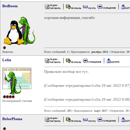
BetBoom
хорошая информация, спасибо
Новичок
Всего сообщений:
1
| Присоединился:
декабрь 2021
| Отправлено:
19
Lelin
Прикольно вообще все тут..
(Сообщение отредактировал Lelin 29 авг. 2022 0:07
(Сообщение отредактировал Lelin 29 авг. 2022 0:08
Полноправный участник
Всего сообщений:
203
| Присоединился:
март 2017
| Отправлено:
29 
BeloePlama