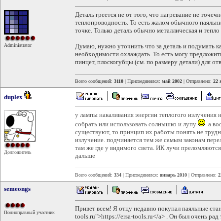
Деталь греется не от того, что нагревание не точечн
теплопроводность. То есть жалом обычного паяльни
точке. Только деталь обычно металлическая и тепло
Administrator
Думаю, нужно уточнить что за деталь и подумать ка
необходимости охлаждать. То есть могу предложить
пинцет, плоскогубцы (см. по размеру детали) для от
Всего сообщений:
3110
| Присоединился:
май 2002
| Отправлено:
22 
duplex
у лампы накаливания энергии теплогого излучения н
собрать или использовать солнышко и лупу
а во
существуют, то принцип их работы понять не трудн
излучение. подчиняется тем же самым законам перел
там же где у видимого света. ИК лучи преломляютс
Долгожитель
дальше
Всего сообщений:
334
| Присоединился:
январь 2010
| Отправлено:
2
semeongs
Привет всем! Я отцу недавно покупал паяльные станци
Полноправный участник
tools.ru">https://ersa-tools.ru</a> . Он был очень р