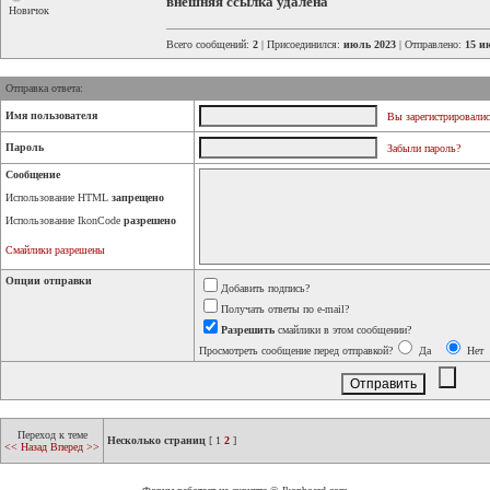
внешняя ссылка удалена
Новичок
Всего сообщений:
2
| Присоединился:
июль 2023
| Отправлено:
15 и
Отправка ответа:
Имя пользователя
Вы зарегистрировалис
Пароль
Забыли пароль?
Сообщение
Использование HTML
запрещено
Использование IkonCode
разрешено
Смайлики разрешены
Опции отправки
Добавить подпись?
Получать ответы по e-mail?
Разрешить
смайлики в этом сообщении?
Просмотреть сообщение перед отправкой?
Да
Нет
Переход к теме
Несколько страниц
[
1
2
]
<< Назад
Вперед >>