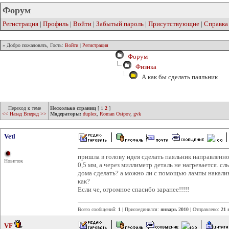
Форум
Регистрация
|
Профиль
|
Войти
|
Забытый пароль
|
Присутствующие
|
Справка
» Добро пожаловать, Гость:
Войти
|
Регистрация
Форум
Физика
А как бы сделать паяльник
Переход к теме
Несколько страниц
[
1
2
]
<< Назад
Вперед >>
Модераторы:
duplex
,
Roman Osipov
,
gvk
Vetl
пришла в голову идея сделать паяльник направленно
Новичок
0,5 мм, а через миллиметр деталь не нагревается. с
дома сделать? а можно ли с помощью лампы накалива
как?
Если че, огромное спасибо заранее!!!!!
Всего сообщений:
1
| Присоединился:
январь 2010
| Отправлено:
21 
VF