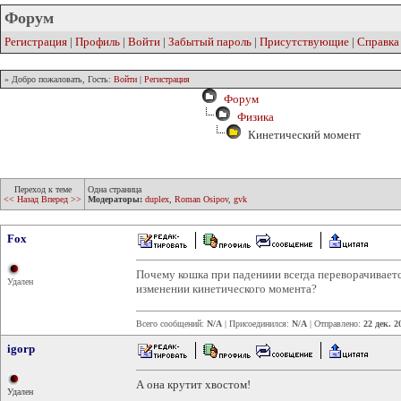
Форум
Регистрация
|
Профиль
|
Войти
|
Забытый пароль
|
Присутствующие
|
Справка
» Добро пожаловать, Гость:
Войти
|
Регистрация
Форум
Физика
Кинетический момент
Переход к теме
Одна страница
<< Назад
Вперед >>
Модераторы:
duplex
,
Roman Osipov
,
gvk
Fox
Почему кошка при падениии всегда переворачиваетс
Удален
изменении кинетического момента?
Всего сообщений:
N/A
| Присоединился:
N/A
| Отправлено:
22 дек. 2
igorp
А она крутит хвостом!
Удален