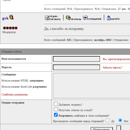
Всего сообщений:
N/A
| Присоединился:
N/A
| Отправлено:
27 дек. 2
gvk
Да, спасибо за поправку.
Модератор
Всего сообщений:
835
| Присоединился:
октябрь 2003
| Отправлено:
Отправка ответа:
Имя пользователя
Вы зарегистрировалис
Пароль
Забыли пароль?
Сообщение
Использование HTML
запрещено
Использование IkonCode
разрешено
Смайлики разрешены
Опции отправки
Добавить подпись?
Получать ответы по e-mail?
Разрешить
смайлики в этом сообщении?
Просмотреть сообщение перед отправкой?
Да
Нет