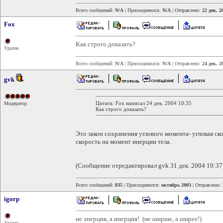
Всего сообщений:
N/A
| Присоединился:
N/A
| Отправлено:
22 дек. 2
Fox
Как строго доказать?
Удален
Всего сообщений:
N/A
| Присоединился:
N/A
| Отправлено:
24 дек. 2
gvk
Цитата: Fox написал 24 дек. 2004 10:35
Модератор
Как строго доказать?
Это закон сохранения углового момента- угловая ск
скорость на момент инерции тела.
(Сообщение отредактировал gvk 31 дек. 2004 10:37
Всего сообщений:
835
| Присоединился:
октябрь 2003
| Отправлено:
igorp
не энерция, а инерция! (не ширше, а ширее!)
Удален