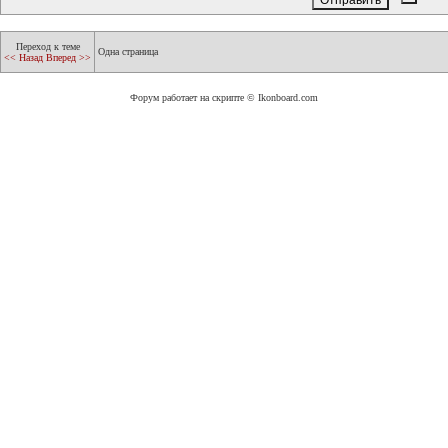
Переход к теме
Одна страница
<< Назад
Вперед >>
Форум работает на скрипте © Ikonboard.com