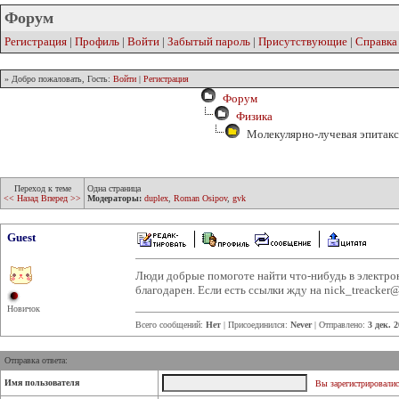
Форум
Регистрация
|
Профиль
|
Войти
|
Забытый пароль
|
Присутствующие
|
Справка
» Добро пожаловать, Гость:
Войти
|
Регистрация
Форум
Физика
Молекулярно-лучевая эпитакс
Переход к теме
Одна страница
<< Назад
Вперед >>
Модераторы:
duplex
,
Roman Osipov
,
gvk
Guest
Люди добрые помоготе найти что-нибудь в электр
благодарен. Если есть ссылки жду на nick_treacker@
Новичок
Всего сообщений:
Нет
| Присоединился:
Never
| Отправлено:
3 дек. 
Отправка ответа:
Имя пользователя
Вы зарегистрировалис