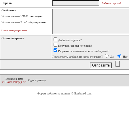
Пароль
Забыли пароль?
Сообщение
Использование HTML
запрещено
Использование IkonCode
разрешено
Смайлики разрешены
Опции отправки
Добавить подпись?
Получать ответы по e-mail?
Разрешить
смайлики в этом сообщении?
Просмотреть сообщение перед отправкой?
Да
Нет
Переход к теме
Одна страница
<< Назад
Вперед >>
Форум работает на скрипте © Ikonboard.com