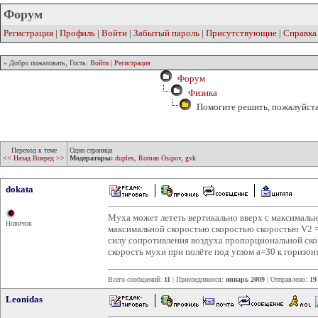
Форум
Регистрация
|
Профиль
|
Войти
|
Забытый пароль
|
Присутствующие
|
Справка
» Добро пожаловать, Гость:
Войти
|
Регистрация
Форум
Физика
Помогите решить, пожалуйста.
Переход к теме
Одна страница
<< Назад
Вперед >>
Модераторы:
duplex
,
Roman Osipov
,
gvk
dokata
Муха может лететь вертикально вверх с максимально
Новичок
максимальной скоростью скоростью скоростью V2 = 
силу сопротивления воздуха пропорциональной ск
скорость мухи при полёте под углом a=30 к горизон
Всего сообщений:
11
| Присоединился:
январь 2009
| Отправлено:
19
Leonidas