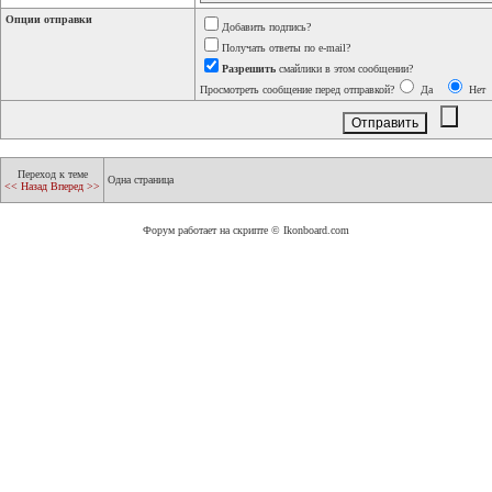
Опции отправки
Добавить подпись?
Получать ответы по e-mail?
Разрешить
смайлики в этом сообщении?
Просмотреть сообщение перед отправкой?
Да
Нет
Переход к теме
Одна страница
<< Назад
Вперед >>
Форум работает на скрипте © Ikonboard.com