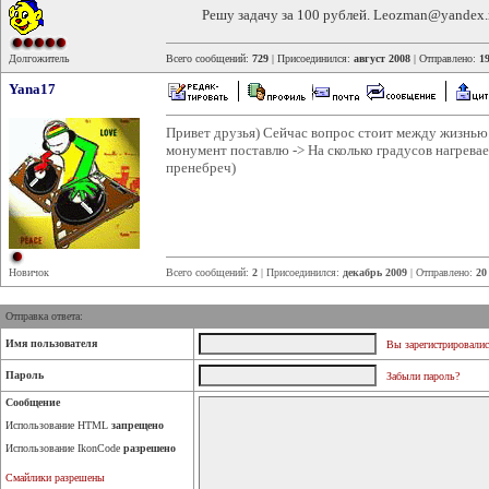
Решу задачу за 100 рублей. Leozman@yandex.ru 
Долгожитель
Всего сообщений:
729
| Присоединился:
август 2008
| Отправлено:
19
Yana17
Привет друзья) Сейчас вопрос стоит между жизнью и
монумент поставлю -> На сколько градусов нагрева
пренебреч)
Новичок
Всего сообщений:
2
| Присоединился:
декабрь 2009
| Отправлено:
20
Отправка ответа:
Имя пользователя
Вы зарегистрировалис
Пароль
Забыли пароль?
Сообщение
Использование HTML
запрещено
Использование IkonCode
разрешено
Смайлики разрешены