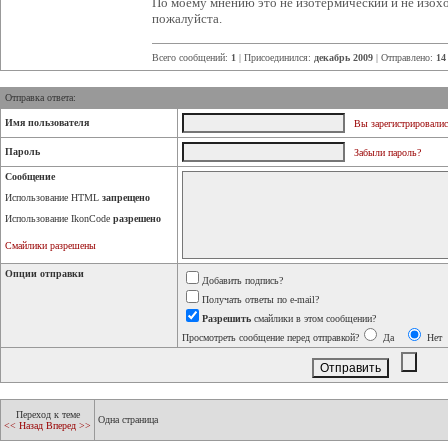
По моему мнению это не изотермический и не изох
пожалуйста.
Всего сообщений:
1
| Присоединился:
декабрь 2009
| Отправлено:
14
Отправка ответа:
Имя пользователя
Вы зарегистрировалис
Пароль
Забыли пароль?
Сообщение
Использование HTML
запрещено
Использование IkonCode
разрешено
Смайлики разрешены
Опции отправки
Добавить подпись?
Получать ответы по e-mail?
Разрешить
смайлики в этом сообщении?
Просмотреть сообщение перед отправкой?
Да
Нет
Переход к теме
Одна страница
<< Назад
Вперед >>