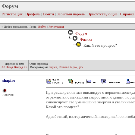
Форум
Регистрация
|
Профиль
|
Войти
|
Забытый пароль
|
Присутствующие
|
Справка
» Добро пожаловать, Гость:
Войти
|
Регистрация
Форум
Физика
Какой это процесс?
Переход к теме
Одна страница
<< Назад
Вперед >>
Модераторы:
duplex
,
Roman Osipov
,
gvk
shapiro
При расширении газа вцилиндре с поршнем молекул
Новичок
отражаются с меньшими скоростями, отдавая поршн
кмпенсирует это уменьшение энергии и увеличивае
Какой это процесс?
Адиабатный, изотермический, изохорный или изоб