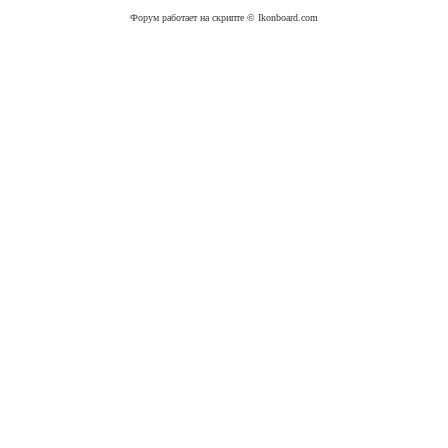
Форум работает на скрипте © Ikonboard.com