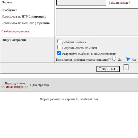
Пароль
Забыли пароль?
Сообщение
Использование HTML
запрещено
Использование IkonCode
разрешено
Смайлики разрешены
Опции отправки
Добавить подпись?
Получать ответы по e-mail?
Разрешить
смайлики в этом сообщении?
Просмотреть сообщение перед отправкой?
Да
Нет
Переход к теме
Одна страница
<< Назад
Вперед >>
Форум работает на скрипте © Ikonboard.com