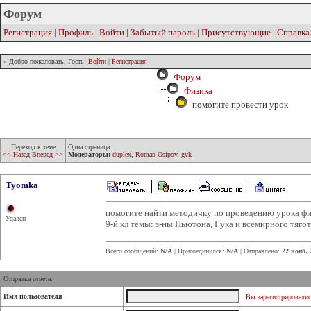
Форум
Регистрация
|
Профиль
|
Войти
|
Забытый пароль
|
Присутствующие
|
Справка
» Добро пожаловать, Гость:
Войти
|
Регистрация
Форум
Физика
помогите провести урок
Переход к теме
Одна страница
<< Назад
Вперед >>
Модераторы:
duplex
,
Roman Osipov
,
gvk
Tyomka
помогите найти методичку по проведению урока фи
Удален
9-й кл темы: з-ны Ньютона, Гука и всемирного тяго
Всего сообщений:
N/A
| Присоединился:
N/A
| Отправлено:
22 нояб. 
Отправка ответа:
Имя пользователя
Вы зарегистрировалис