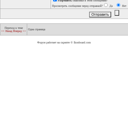
Разрешить
смайлики в этом сообщении?
Просмотреть сообщение перед отправкой?
Да
Нет
Переход к теме
Одна страница
<< Назад
Вперед >>
Форум работает на скрипте © Ikonboard.com