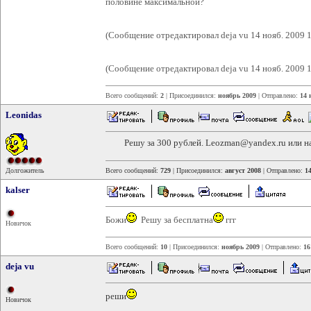
половине максимальной?
(Сообщение отредактировал deja vu 14 нояб. 2009 1
(Сообщение отредактировал deja vu 14 нояб. 2009 1
Всего сообщений:
2
| Присоединился:
ноябрь 2009
| Отправлено:
14 
Leonidas
Решу за 300 рублей. Leozman@yandex.ru или на 
Долгожитель
Всего сообщений:
729
| Присоединился:
август 2008
| Отправлено:
1
kalser
Божи
Решу за бесплатна
ггг
Новичок
Всего сообщений:
10
| Присоединился:
ноябрь 2009
| Отправлено:
16
deja vu
реши
Новичок