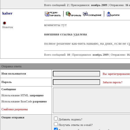
Всего сообщений:
2
| Присоединился:
ноябрь 2009
| Отправлено:
16 
kalser
комменты тут
Новичок
внешняя ссылка удалена
полное решение как-нить наваяю, на днях, если не 
Всего сообщений:
10
| Присоединился:
ноябрь 2009
| Отправлено:
16
Отправка ответа:
Имя пользователя
Вы зарегистрировалис
Пароль
Забыли пароль?
Сообщение
Использование HTML
запрещено
Использование IkonCode
разрешено
Смайлики разрешены
Опции отправки
Добавить подпись?
Получать ответы по e-mail?