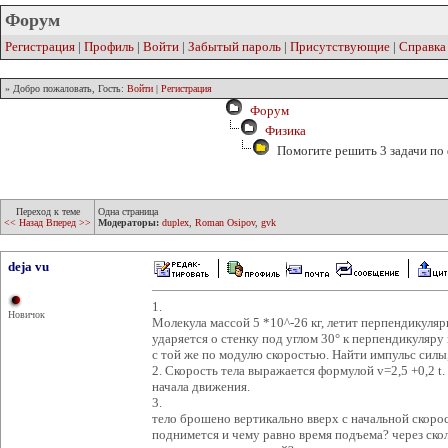
Форум
Регистрация
|
Профиль
|
Войти
|
Забытый пароль
|
Присутствующие
|
Справка
» Добро пожаловать, Гость:
Войти
|
Регистрация
Форум
Физика
Помогите решить 3 задачи по
Переход к теме
Одна страница
<< Назад
Вперед >>
Модераторы:
duplex
,
Roman Osipov
,
gvk
deja vu
1.
Новичок
Молекула массой 5 *10^-26 кг, летит перпендикуляр
ударяется о стенку под углом 30° к перпендикуляру 
с той же по модулю скоростью. Найти импульс силы
2. Скорость тела выражается формулой v=2,5 +0,2 t.
начала движения.
3.
тело брошено вертикально вверх с начальной скор
поднимется и чему равно время подъема? через ско