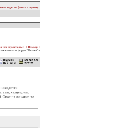
ение задач по физике и термеху
ия как прочитанные
[ Помощь ]
пожаловать на форум "Физика" «
 находится
агаты, халцедоны,
. Опасны ли какие-то