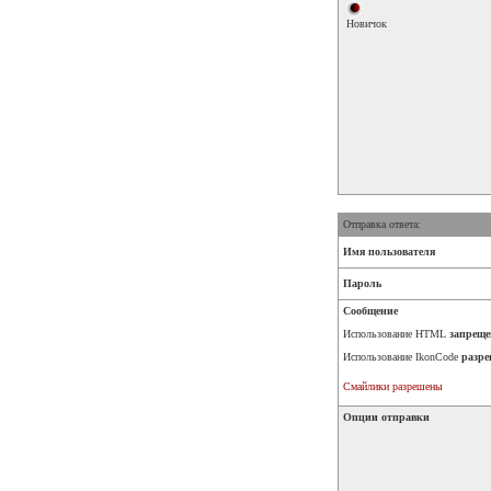
Новичок
Отправка ответа:
Имя пользователя
Пароль
Сообщение
Использование HTML
запреще
Использование IkonCode
разре
Смайлики разрешены
Опции отправки