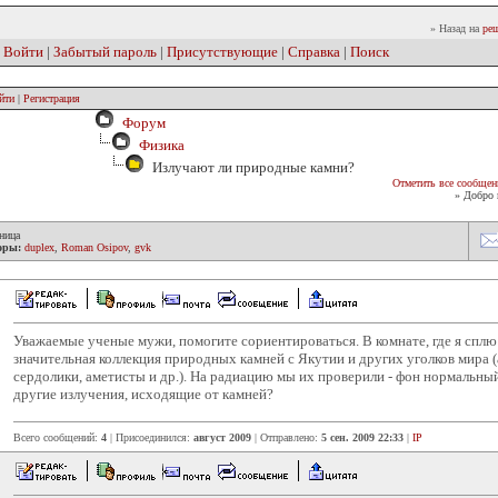
» Назад на
реш
|
Войти
|
Забытый пароль
|
Присутствующие
|
Справка
|
Поиск
йти
|
Регистрация
Форум
Физика
Излучают ли природные камни?
Отметить все сообщен
» Добро 
ница
оры:
duplex
,
Roman Osipov
,
gvk
Уважаемые ученые мужи, помогите сориентироваться. В комнате, где я сплю
значительная коллекция природных камней с Якутии и других уголков мира (
сердолики, аметисты и др.). На радиацию мы их проверили - фон нормальный
другие излучения, исходящие от камней?
Всего сообщений:
4
| Присоединился:
август 2009
| Отправлено:
5 сен. 2009 22:33
|
IP