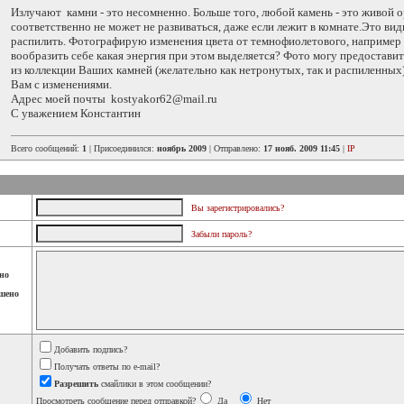
Излучают камни - это несомненно. Больше того, любой камень - это живой о
соответственно не может не развиваться, даже если лежит в комнате.Это ви
распилить. Фотографирую изменения цвета от темнофиолетового, например
вообразить себе какая энергия при этом выделяется? Фото могу предостави
из коллекции Ваших камней (желательно как нетронутых, так и распиленны
Вам с изменениями.
Адрес моей почты kostyakor62@mail.ru
С уважением Константин
Всего сообщений:
1
| Присоединился:
ноябрь 2009
| Отправлено:
17 нояб. 2009 11:45
|
IP
Вы зарегистрировались?
Забыли пароль?
но
шено
Добавить подпись?
Получать ответы по e-mail?
Разрешить
смайлики в этом сообщении?
Просмотреть сообщение перед отправкой?
Да
Нет