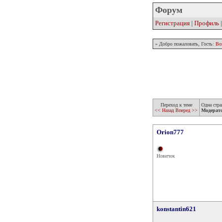
Форум
Регистрация
|
Профиль
» Добро пожаловать, Гость:
Во
Переход к теме
Одна стра
<< Назад
Вперед >>
Модерат
Orion777
Новичок
konstantin621