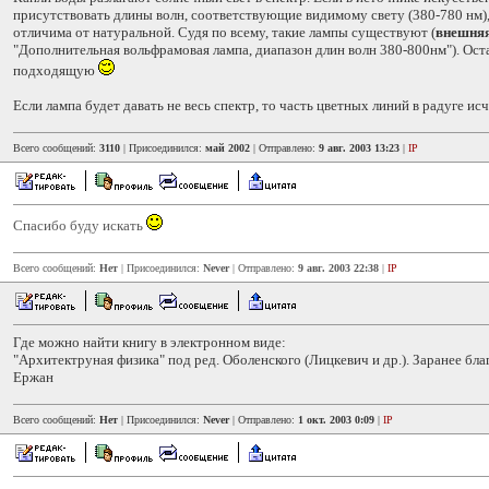
присутствовать длины волн, соответствующие видимому свету (380-780 нм), 
отличима от натуральной. Судя по всему, такие лампы существуют (
внешняя
"Дополнительная вольфрамовая лампа, диапазон длин волн 380-800нм"). Ост
подходящую
Если лампа будет давать не весь спектр, то часть цветных линий в радуге исч
Всего сообщений:
3110
| Присоединился:
май 2002
| Отправлено:
9 авг. 2003 13:23
|
IP
Спасибо буду искать
Всего сообщений:
Нет
| Присоединился:
Never
| Отправлено:
9 авг. 2003 22:38
|
IP
Где можно найти книгу в электронном виде:
"Архитектруная физика" под ред. Оболенского (Лицкевич и др.). Заранее бла
Ержан
Всего сообщений:
Нет
| Присоединился:
Never
| Отправлено:
1 окт. 2003 0:09
|
IP