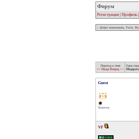
Форум
Регистрация
|
Профиль
» Добро пожаловать, Гость:
Во
Переход к теме
Одна стра
<< Назад
Вперед >>
Модерат
Guest
Новичок
VF