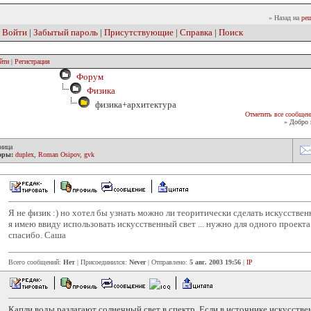
» Назад на
реш
|
Войти
|
Забытый пароль
|
Присутствующие
|
Справка
|
Поиск
йти
|
Регистрация
Форум
Физика
физика+архитектура
Отметить все сообщен
» Добро 
ница
оры:
duplex
,
Roman Osipov
,
gvk
Я не физик :) но хотел бы узнать можно ли теоритически сделать искусстве
я имею ввиду использовать искусственный свет ... нужно для одного проекта
спасибо. Саша
Всего сообщений:
Нет
| Присоединился:
Never
| Отправлено:
5 авг. 2003 19:56
|
IP
Капли воды разлагают солнечный свет в спектр. Если в источнике искусств