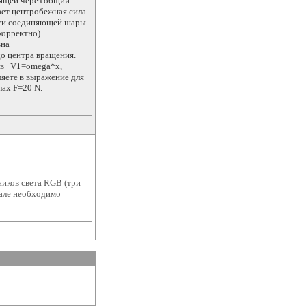
дящей через общий
кает центробежная сила
 оси соединяющей шары
 корректно).
вна
до центра вращения.
ров V1=omega*x,
ляете в выражение для
ах F=20 N.
ников света RGB (три
еале необходимо