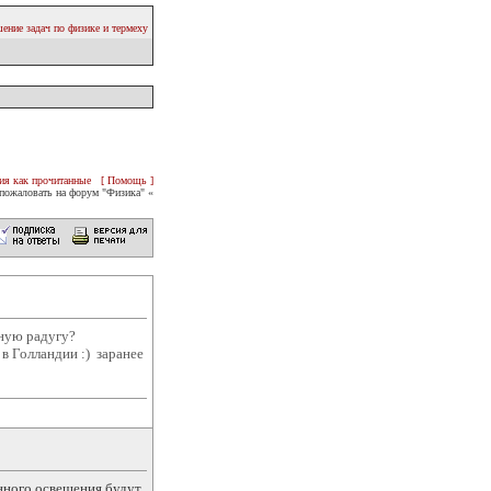
ение задач по физике и термеху
ия как прочитанные
[ Помощь ]
пожаловать на форум "Физика" «
нную радугу?
 в Голландии :) заранее
енного освещения будут