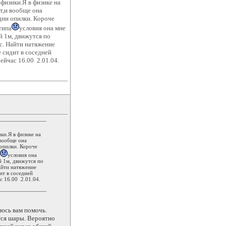
 физики.Я в физике на
ет,и вообще она
одни опилки. Короче
типа
условия она мне
й 1м, движутся по
с. Найти натяжение
 сидит в соседней
ейчас 16.00 2.01.04.
ки.Я в физике на
 вообще она
 опилки. Короче
условия она
й 1м, движутся по
айти натяжение
ит в соседней
с 16.00 2.01.04.
аюсь вам помочь.
утся шары. Вероятно