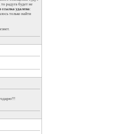
то радуга будет не
 ссылка удалена
:
алось только найти
езнет.
годарю!!!