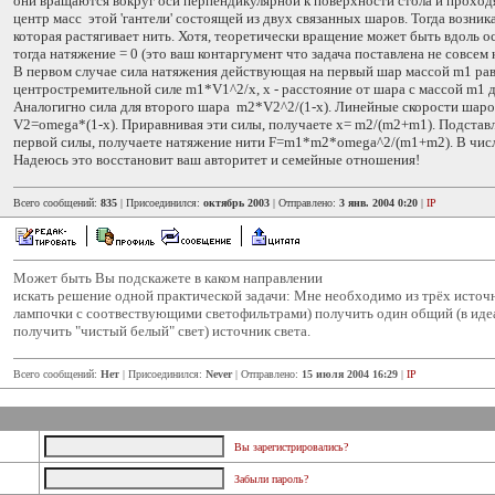
они вращаются вокруг оси перпендикулярной к поверхности стола и прохо
центр масс этой 'гантели' состоящей из двух связанных шаров. Тогда возни
которая растягивает нить. Хотя, теоретически вращение может быть вдоль
тогда натяжение = 0 (это ваш контаргумент что задача поставлена не совсем
В первом случае сила натяжения действующая на первый шар массой m1 ра
центростремительной силе m1*V1^2/x, x - расстояние от шара c массой m1 
Аналогигно сила для второго шара m2*V2^2/(1-x). Линейные скорости ша
V2=omega*(1-x). Приравнивая эти силы, получаете x= m2/(m2+m1). Подстав
первой силы, получаете натяжение нити F=m1*m2*omega^2/(m1+m2). В числ
Надеюсь это восстановит ваш авторитет и семейные отношения!
Всего сообщений:
835
| Присоединился:
октябрь 2003
| Отправлено:
3 янв. 2004 0:20
|
IP
Может быть Вы подскажете в каком направлении
искать решение одной практической задачи: Мне необходимо из трёх источ
лампочки с соотвествующими светофильтрами) получить один общий (в ид
получить "чистый белый" свет) источник света.
Всего сообщений:
Нет
| Присоединился:
Never
| Отправлено:
15 июля 2004 16:29
|
IP
Вы зарегистрировались?
Забыли пароль?