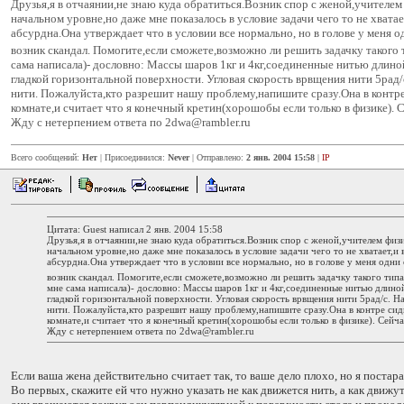
Друзья,я в отчаянии,не знаю куда обратиться.Возник спор с женой,учителем
начальном уровне,но даже мне показалось в условие задачи чего то не хвата
абсурдна.Она утверждает что в условии все нормально, но в голове у меня 
возник скандал. Помогите,если сможете,возможно ли решить задачку такого 
сама написала)- дословно: Массы шаров 1кг и 4кг,соединенные нитью длино
гладкой горизонтальной поверхности. Угловая скорость врвщения нити 5рад/
нити. Пожалуйста,кто разрешит нашу проблему,напишите сразу.Она в контре
комнате,и считает что я конечный кретин(хорошобы если только в физике). С
Жду с нетерпением ответа по 2dwa@rambler.ru
Всего сообщений:
Нет
| Присоединился:
Never
| Отправлено:
2 янв. 2004 15:58
|
IP
Цитата: Guest написал 2 янв. 2004 15:58
Друзья,я в отчаянии,не знаю куда обратиться.Возник спор с женой,учителем физи
начальном уровне,но даже мне показалось в условие задачи чего то не хватает,и
абсурдна.Она утверждает что в условии все нормально, но в голове у меня одни
возник скандал. Помогите,если сможете,возможно ли решить задачку такого типа
мне сама написала)- дословно: Массы шаров 1кг и 4кг,соединенные нитью длино
гладкой горизонтальной поверхности. Угловая скорость врвщения нити 5рад/с. Н
нити. Пожалуйста,кто разрешит нашу проблему,напишите сразу.Она в контре сид
комнате,и считает что я конечный кретин(хорошобы если только в физике). Сейча
Жду с нетерпением ответа по 2dwa@rambler.ru
Если ваша жена действительно считает так, то ваше дело плохо, но я постар
Во первых, скажите ей что нужно указать не как движется нить, а как движ