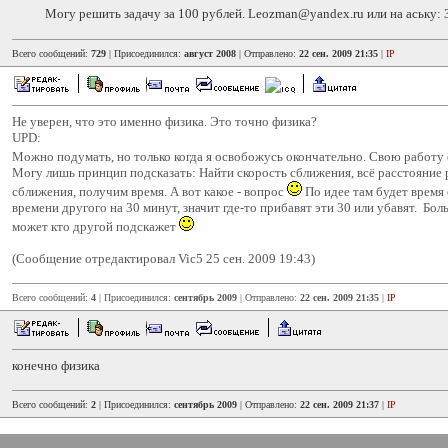
Могу решить задачу за 100 рублей. Leozman@yandex.ru или на аську: 
Всего сообщений:
729
| Присоединился:
август 2008
| Отправлено:
22 сен. 2009 21:35
|
IP
Не уверен, что это именно физика. Это точно физика?
UPD:
Можно подумать, но только когда я освобожусь окончательно. Свою работу
Могу лишь принцип подсказать: Найти скорость сближения, всё расстояние 
сближения, получим время. А вот какое - вопрос
По идее там будет время
времени другого на 30 минут, значит где-то прибавят эти 30 или убавят. Боль
может кто другой подскажет
(Сообщение отредактировал Vic5 25 сен. 2009 19:43)
Всего сообщений:
4
| Присоединился:
сентябрь 2009
| Отправлено:
22 сен. 2009 21:35
|
IP
конечно физика
Всего сообщений:
2
| Присоединился:
сентябрь 2009
| Отправлено:
22 сен. 2009 21:37
|
IP