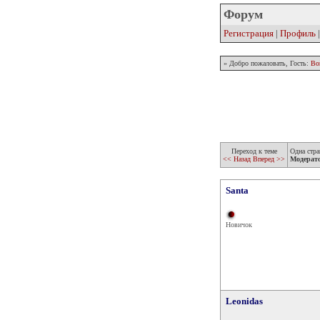
Форум
Регистрация
|
Профиль
» Добро пожаловать, Гость:
Во
Переход к теме
Одна стра
<< Назад
Вперед >>
Модерат
Santa
Новичок
Leonidas