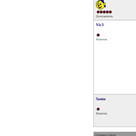
Долгожитель
Vic5
Новичок
Santa
Новичок
Отправка ответа: