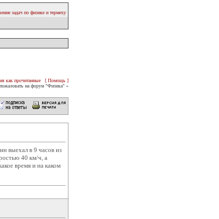
ение задач по физике и термеху
ия как прочитанные
[ Помощь ]
пожаловать на форум "Физика" «
ин выехал в 9 часов из
ростью 40 км/ч, а
какое время и на каком