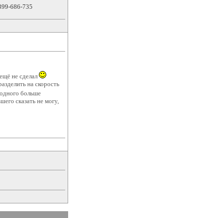
399-686-735
 ещё не сделал
разделить на скорость
 одного больше
шего сказать не могу,