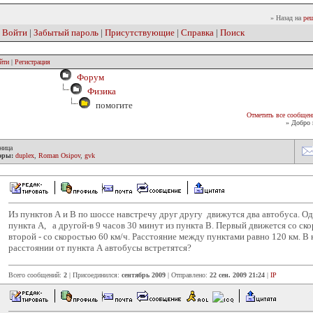
» Назад на
реш
|
Войти
|
Забытый пароль
|
Присутствующие
|
Справка
|
Поиск
йти
|
Регистрация
Форум
Физика
помогите
Отметить все сообщен
» Добро 
ница
оры:
duplex
,
Roman Osipov
,
gvk
Из пунктов А и В по шоссе навстречу друг другу движутся два автобуса. Од
пункта А, а другой-в 9 часов 30 минут из пункта В. Первый движется со ско
второй - со скоростью 60 км/ч. Расстояние между пунктами равно 120 км. В 
расстоянии от пункта А автобусы встретятся?
Всего сообщений:
2
| Присоединился:
сентябрь 2009
| Отправлено:
22 сен. 2009 21:24
|
IP