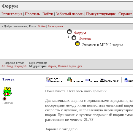
Форум
Регистрация
|
Профиль
|
Войти
|
Забытый пароль
|
Присутствующие
|
Справка
» Добро пожаловать, Гость:
Войти
|
Регистрация
Форум
Физика
Экзамен в МГУ. 2 задача.
Переход к теме
Одна страница
<< Назад
Вперед >>
Модераторы:
duplex
,
Roman Osipov
,
gvk
Toosya
Пожалуйста. Осталось мало времени.
Два маленьких шарика с одинаковыми зарядами q за
Новичок
посередине между ними поместили маленький шарик
скорость v нулевое, направленную перпендикулярн
шаров. При каких v нулевое подвижный шарик смож
расстояние не менее s=2L/3?
Заранее благодарю.