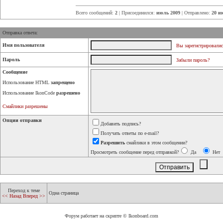
Всего сообщений:
2
| Присоединился:
июль 2009
| Отправлено:
20 и
Отправка ответа:
Имя пользователя
Вы зарегистрировалис
Пароль
Забыли пароль?
Сообщение
Использование HTML
запрещено
Использование IkonCode
разрешено
Смайлики разрешены
Опции отправки
Добавить подпись?
Получать ответы по e-mail?
Разрешить
смайлики в этом сообщении?
Просмотреть сообщение перед отправкой?
Да
Нет
Переход к теме
Одна страница
<< Назад
Вперед >>
Форум работает на скрипте © Ikonboard.com