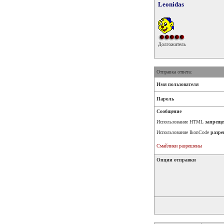
Leonidas
Долгожитель
Отправка ответа:
Имя пользователя
Пароль
Сообщение
Использование HTML
запреще
Использование IkonCode
разре
Смайлики разрешены
Опции отправки