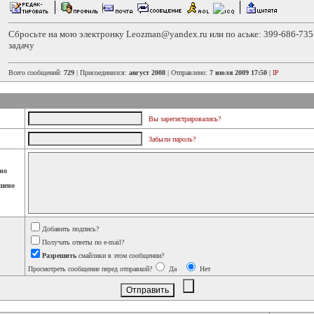
Сбросьте на мою электронку Leozman@yandex.ru или по аське: 399-686-735 
задачу
Всего сообщений:
729
| Присоединился:
август 2008
| Отправлено:
7 июля 2009 17:50
|
IP
Вы зарегистрировались?
Забыли пароль?
но
шено
Добавить подпись?
Получать ответы по e-mail?
Разрешить
смайлики в этом сообщении?
Просмотреть сообщение перед отправкой?
Да
Нет