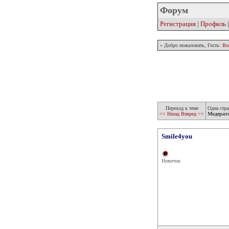
Форум
Регистрация
|
Профиль
» Добро пожаловать, Гость:
Во
Переход к теме
Одна стра
<< Назад
Вперед >>
Модерат
Smile4you
Новичок