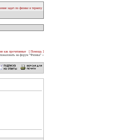
ение задач по физике и термеху
ия как прочитанные
[ Помощь ]
пожаловать на форум "Физика" «