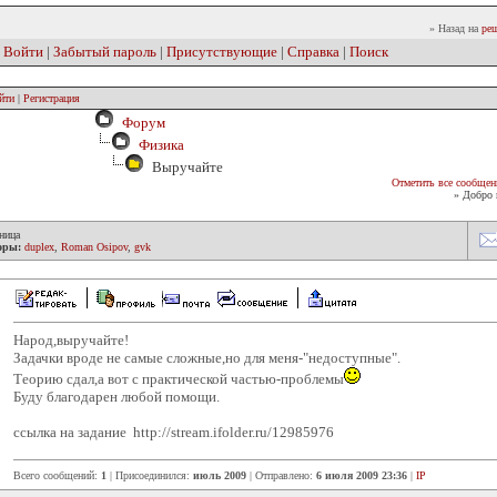
» Назад на
реш
|
Войти
|
Забытый пароль
|
Присутствующие
|
Справка
|
Поиск
йти
|
Регистрация
Форум
Физика
Выручайте
Отметить все сообщен
» Добро 
ница
оры:
duplex
,
Roman Osipov
,
gvk
Народ,выручайте!
Задачки вроде не самые сложные,но для меня-"недоступные".
Теорию сдал,а вот с практической частью-проблемы
Буду благодарен любой помощи.
ccылка на задание http://stream.ifolder.ru/12985976
Всего сообщений:
1
| Присоединился:
июль 2009
| Отправлено:
6 июля 2009 23:36
|
IP