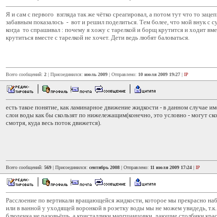
Я и сам с первого взгляда так же чётко среагировал, а потом тут что то заце
забавным показалось - вот и решил поделиться. Тем более, что мой внук с с
когда то спрашивал : почему я хожу с тарелкой и борщ крутится и ходит вмес
крутиться вместе с тарелкой не хочет. Дети ведь любят баловаться.
Всего сообщений:
2
| Присоединился:
июль 2009
| Отправлено:
10 июля 2009 19:27
|
IP
есть такое понятие, как ламинарное движение жидкости - в данном случае и
слои воды как бы скользят по нижележащим(конечно, это условно - могут ско
смотря, куда весь поток движется).
Всего сообщений:
569
| Присоединился:
сентябрь 2008
| Отправлено:
11 июля 2009 17:24
|
IP
Расслоение по вертикали вращающейся жидкости, которое мы прекрасно на
или в ванной у уходящей воронкой в розетку воды мы не можем увидедь, т.к
блюдечка не разовьёшь, а кристаллики маргшанцовки, дающие столбики кра