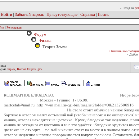
» Назад на
реш
|
Войти
|
Забытый пароль
|
Присутствующие
|
Справка
|
Поиск
йти
|
Регистрация
Форум
Физика
Теория Земли
Отметить все сообщен
» Добро 
ница
оры:
duplex
,
Roman Osipov
,
gvk
КОШМАРНОЕ БЛЮДЕЧКО. Игор
Москва - Тушино 17.06.
martcefal@mail.ru http://win.mail.ru/cgi-bin/msglist?fo
На столе стоит обычное чайное блюдечко с цв
бортике в котором налит остывший чай (чтобы ненароком не ошпариться) и
чаинка, которая находится на цветочке. Кручу блюдечко так медленно, плав
чаинка не отходила от цветочка и мне это удаётся : блюдечко крутится вмест
цветочка не отходит - т.е. чай и чаинка стоят на месте и в полном покое от
которое медленно и плавно поворачивается вокруг своей оси. Остановить бл