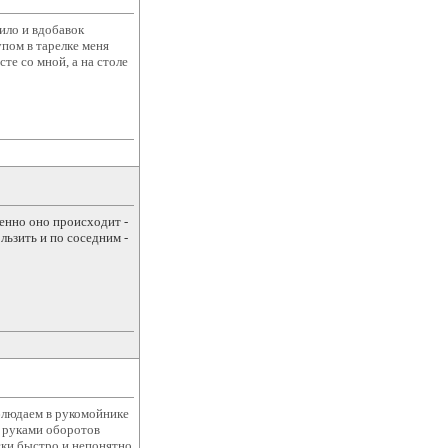
пило и вдобавок
упом в тарелке меня
те со мной, а на столе
менно оно происходит -
льзить и по соседним -
блюдаем в рукомойнике
. руками оборотов
ски быстро и непонятно