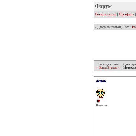
Форум
Регистрация
|
Профиль
» Добро пожаловать, Гость:
Во
Переход к теме
Одна стра
<< Назад
Вперед >>
Модерат
dedok
Новичок