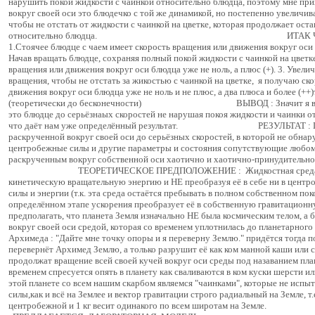
нарушить покой жидкости с чаинкой относительно блюдца, поэтому мне при
вокруг своей оси это блюдечко с той же динамикой, но постепенно увеличив
чтобы не отстать от жидкости с чаинкой на цветке, которая продолжает оста
относительно блюдца. ИТАК ЧТО МЫ
1.Стоячее блюдце с чаем имеет скорость вращения или движения вокруг оси б
Начав вращать блюдце, сохраняя полный покой жидкости с чаинкой на цветке
вращения или движения вокруг оси блюдца уже не ноль, а плюс (+). 3. Увели
вращения, чтобы не отстать за жикостью с чаинкой на цветке, я получаю ск
движения вокруг оси блюдца уже не ноль и не плюс, а два плюса и более (++)
(теоретически до бесконечности) ВЫВОД : Значит я в сос
это блюдце до серьёзнаых скоростей не нарушая покоя жидкости и чаинки о
что даёт нам уже определённый результат. РЕЗУЛЬТАТ : Пол
раскрученной вокруг своей оси до серьёзных скоростей, в которой не обна
центробежные силы и другие параметры и состояния сопутствующие любом
раскрученным вокруг собственной оси хаотично и хаотичн
ТЕОРЕТИЧЕСКОЕ ПРЕДПОЛОЖЕНИЕ : Жидкостная среда, 
кинетическую вращательную энергию и НЕ преобразуя её в себе ни в центр
силы и энергии (т.к. эта среда остаётся пребывать в полном собственном по
определённом этапе ускорения преобразует её в собственную гравитационн
предполагать, что планета Земля изначально НЕ была космическим телом, а
вокруг своей оси средой, которая со временем уплотнилась до планетарного
Архимеда : "Дайте мне точку опоры и я переверну Землю." придётся тогда п
перевернёт Архимед Землю, а только разрушит её как ком манной каши или с
продолжат вращение всей своей кучей вокруг оси среды под назаванием пла
временем спресуется опять в планету как сваливаются в ком куски шерсти ил
этой планете со всем нашим скарбом являемся "чаинками", которые не исп
силы,как и всё на Землее и вектор гравитации строго радиальный на Земле, т.
центробежной и 1 кг весит одинакого по всем шир