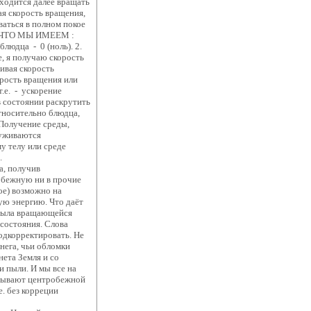
ходится далее вращать
ая скорость вращения,
ваться в полном покое
 ИМЕЕМ :
людца - 0 (ноль). 2.
, я получаю скорость
чивая скорость
орость вращения или
т.е. - ускорение
тоянии раскрутить
тносительно блюдца,
учение среды,
руживаются
у телу или среде
о-принудительно.
получив
обежную ни в прочие
кое) возможно на
ую энергию. Что даёт
 была вращающейся
 состояния. Слова
одкорректировать. Не
нега, чьи обломки
нета Земля и со
и пыли. И мы все на
ытывают центробежной
е. без корреции
отам на Земле.