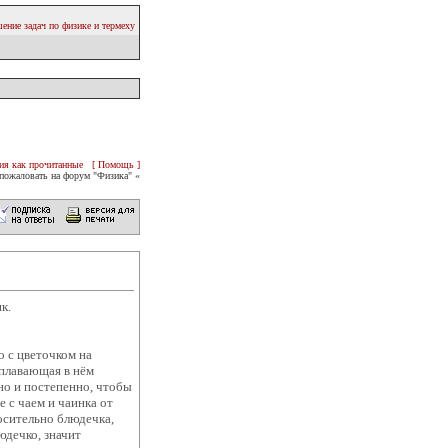
ение задач по физике и термеху
ия как прочитанные
[ Помощь ]
пожаловать на форум "Физика" «
ь Бабяк.
09.
lder=0&2132506916
еточком на
 плавающая в нём
но и постепенно, чтобы
е с чаем и чаинка от
носительно блюдечка,
юдечко, значит