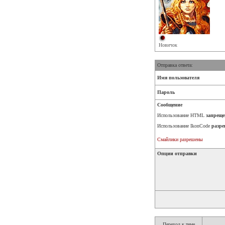
Новичок
Отправка ответа:
Имя пользователя
Пароль
Сообщение
Использование HTML
запреще
Использование IkonCode
разре
Смайлики разрешены
Опции отправки
Переход к теме