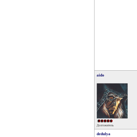
aido
Долгожитель
dedulya