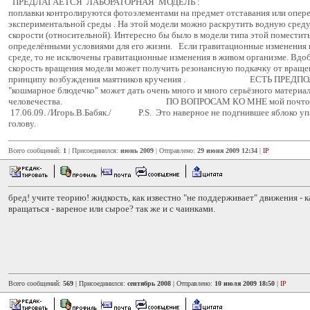
ПРЕДЛАГАЕТСЯ ЛАБОРАТОРНАЯ МОДЕЛЬ : На э
поплавки контролируются фотоэлементами на предмет отставания или опер
экспериментальной среды . На этой модели можно раскрутить водную среду
скорости (относительной). Интересно бы было в модели типа этой поместит
определёнными условиями для его жизни. Если гравитационные изменения
среде, то не исключены гравитационные изменения в живом организме. Вдо
скорость вращения модели может получить резонансную подкачку от враще
принципу возбуждения маятников кручения . ЕСТЬ ПРЕДПОЛО
"кошмарное блюдечко" может дать очень много и много серьёзного материал
человечества. ПО ВОПРОСАМ КО МНЕ мой почтовый ящ
17.06.09. /Игорь.В.Бабяк./ P.S. Это наверное не подгнившее яблоко упа
голову.
Всего сообщений:
1
| Присоединился:
июнь 2009
| Отправлено:
29 июня 2009 12:34
|
IP
бред! учите теорию! жидкость, как известно "не поддерживает" движения - 
вращаться - вареное или сырое? так же и с чаинками.
Всего сообщений:
569
| Присоединился:
сентябрь 2008
| Отправлено:
10 июля 2009 18:50
|
IP