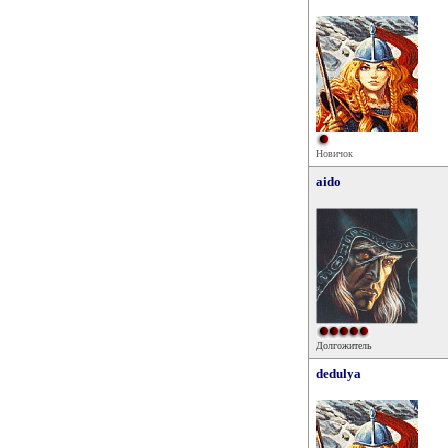
Новичок
aido
Долгожитель
dedulya