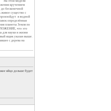
той модели
ежения кручением
 до бесконечной
ь живое существо с
 произойдут в водной
бавок определённая
ния планеты Земля по
ЖЕНИЕ, что это
а для науки и жизни
ик указан выше.
вшее с дерева на
какое яйцо дольше будет