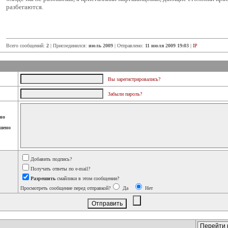
разбегаются.
Всего сообщений:
2
| Присоединился:
июль 2009
| Отправлено:
11 июля 2009 19:03
|
IP
Вы зарегистрировались?
Забыли пароль?
но
шено
Добавить подпись?
Получать ответы по e-mail?
Разрешить
смайлики в этом сообщении?
Просмотреть сообщение перед отправкой?
Да
Нет