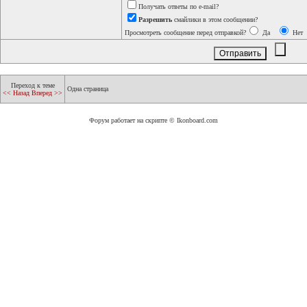
Получать ответы по e-mail?
Разрешить
смайлики в этом сообщении?
Просмотреть сообщение перед отправкой?
Да
Нет
Переход к теме
Одна страница
<< Назад
Вперед >>
Форум работает на скрипте © Ikonboard.com