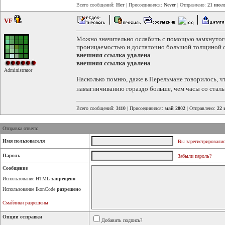
Всего сообщений:
Нет
| Присоединился:
Never
| Отправлено:
21 июля
VF
Можно значительно ослабить с помощью замкнутого
проницаемостью и достаточно большой толщиной с
внешняя ссылка удалена
внешняя ссылка удалена
Administrator
Насколько помню, даже в Перельмане говорилось, 
намагничиванию гораздо больше, чем часы со ста
Всего сообщений:
3110
| Присоединился:
май 2002
| Отправлено:
22 
Отправка ответа:
Имя пользователя
Вы зарегистрировалис
Пароль
Забыли пароль?
Сообщение
Использование HTML
запрещено
Использование IkonCode
разрешено
Смайлики разрешены
Опции отправки
Добавить подпись?