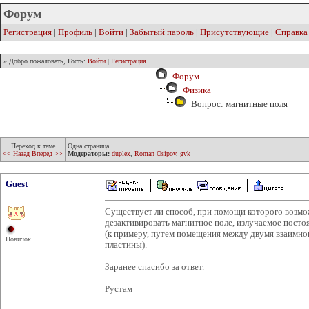
Форум
Регистрация
|
Профиль
|
Войти
|
Забытый пароль
|
Присутствующие
|
Справка
» Добро пожаловать, Гость:
Войти
|
Регистрация
Форум
Физика
Вопрос: магнитные поля
Переход к теме
Одна страница
<< Назад
Вперед >>
Модераторы:
duplex
,
Roman Osipov
,
gvk
Guest
Существует ли способ, при помощи которого возмо
дезактивировать магнитное поле, излучаемое пост
(к примеру, путем помещения между двумя взаимн
Новичок
пластины).
Заранее спасибо за ответ.
Рустам