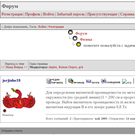
Форум
Регистрация
|
Профиль
|
Войти
|
Забытый пароль
|
Присутствующие
|
Справка
» Добро пожаловать, Гость:
Войти
|
Регистрация
Форум
Физика
помогите пожалуйста с задач
Переход к теме
Одна страница
<< Назад
Вперед >>
Модераторы:
duplex
,
Roman Osipov
,
gvk
jorjinho10
Для определения магнитной проницаемости по мето
окружности (по средней линии) l1 = 200 см и прорез
провода. Найти магнитную проницаемость m железа, 
магнитная индукция B в его зазоре равна 0,8 Тл.
Новичок
Всего сообщений:
2
| Присоединился:
май 2009
| Отправлено:
14 мая
Отправка ответа: