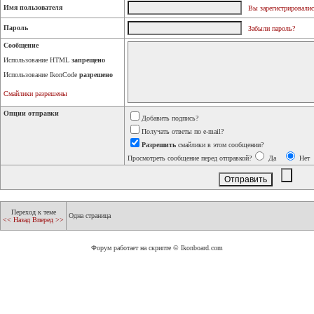
Имя пользователя
Вы зарегистрировалис
Пароль
Забыли пароль?
Сообщение
Использование HTML
запрещено
Использование IkonCode
разрешено
Смайлики разрешены
Опции отправки
Добавить подпись?
Получать ответы по e-mail?
Разрешить
смайлики в этом сообщении?
Просмотреть сообщение перед отправкой?
Да
Нет
Переход к теме
Одна страница
<< Назад
Вперед >>
Форум работает на скрипте © Ikonboard.com