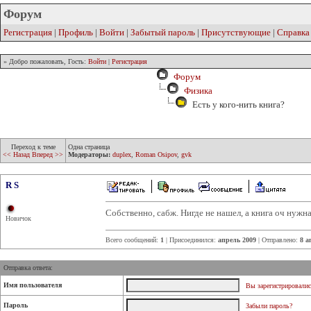
Форум
Регистрация
|
Профиль
|
Войти
|
Забытый пароль
|
Присутствующие
|
Справка
» Добро пожаловать, Гость:
Войти
|
Регистрация
Форум
Физика
Есть у кого-нить книга?
Переход к теме
Одна страница
<< Назад
Вперед >>
Модераторы:
duplex
,
Roman Osipov
,
gvk
R S
Собственно, сабж. Нигде не нашел, а книга оч нужна
Новичок
Всего сообщений:
1
| Присоединился:
апрель 2009
| Отправлено:
8 а
Отправка ответа:
Имя пользователя
Вы зарегистрировалис
Пароль
Забыли пароль?