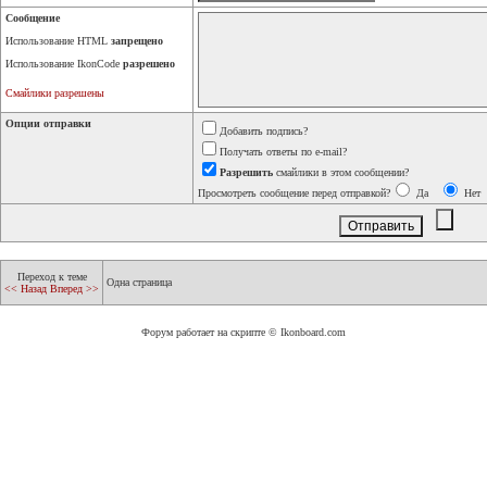
Сообщение
Использование HTML
запрещено
Использование IkonCode
разрешено
Смайлики разрешены
Опции отправки
Добавить подпись?
Получать ответы по e-mail?
Разрешить
смайлики в этом сообщении?
Просмотреть сообщение перед отправкой?
Да
Нет
Переход к теме
Одна страница
<< Назад
Вперед >>
Форум работает на скрипте © Ikonboard.com