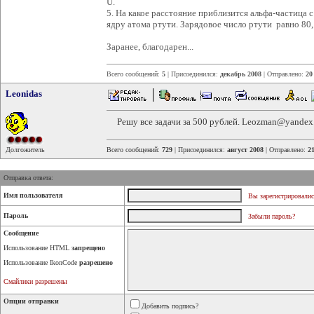
U.
5. На какое расстояние приблизится альфа-частица
ядру атома ртути. Зарядовое число ртути равно 80,
Заранее, благодарен...
Всего сообщений:
5
| Присоединился:
декабрь 2008
| Отправлено:
20
Leonidas
Решу все задачи за 500 рублей. Leozman@yandex.r
Долгожитель
Всего сообщений:
729
| Присоединился:
август 2008
| Отправлено:
2
Отправка ответа:
Имя пользователя
Вы зарегистрировалис
Пароль
Забыли пароль?
Сообщение
Использование HTML
запрещено
Использование IkonCode
разрешено
Смайлики разрешены
Опции отправки
Добавить подпись?