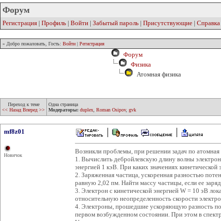
Форум
Регистрация
|
Профиль
|
Войти
|
Забытый пароль
|
Присутствующие
|
Справка
» Добро пожаловать, Гость:
Войти
|
Регистрация
Форум
Физика
Атомная физика
Переход к теме
Одна страница
<< Назад
Вперед >>
Модераторы:
duplex
,
Roman Osipov
,
gvk
mf8z01
Возникли проблемы, при решении задач по атомная 
Новичок
1. Вычислить дебройлевскую длину волны электрон
энергией 1 кэВ. При каких значениях кинетической 
2. Заряженная частица, ускоренная разностью поте
равную 2,02 пм. Найти массу частицы, если ее заряд
3. Электрон с кинетической энергией W = 10 эВ лока
относительную неопределенность скорости электро
4. Электроны, прошедшие ускоряющую разность по
первом возбужденном состоянии. При этом в спект