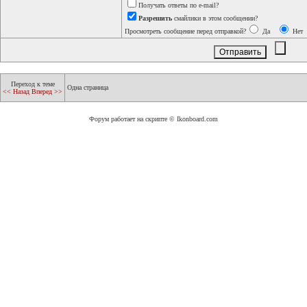
Получать ответы по e-mail?
Разрешить
смайлики в этом сообщении?
Просмотреть сообщение перед отправкой?
Да
Нет
Переход к теме
Одна страница
<< Назад
Вперед >>
Форум работает на скрипте © Ikonboard.com