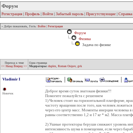
Форум
Регистрация
|
Профиль
|
Войти
|
Забытый пароль
|
Присутствующие
|
Справка
» Добро пожаловать, Гость:
Войти
|
Регистрация
Форум
Физика
Задача по физике
Переход к теме
Одна страница
<< Назад
Вперед >>
Модераторы:
duplex
,
Roman Osipov
,
gvk
Vladimir I
Доброе время суток знатокам физики!!!
Новичок
Помогите пожалуйста с решением
1) Человек стоит на горизонтальной платформе, вра
частоту вращения после того, как человек ложиться
через его центр масс. Моменты инерции человека в
равны соответственно 1,2 и 17 кг * м2. Масса платф
2) Ушные протекторы беруши снижают уровень инт
интенсивность шума в помещении, если через бара