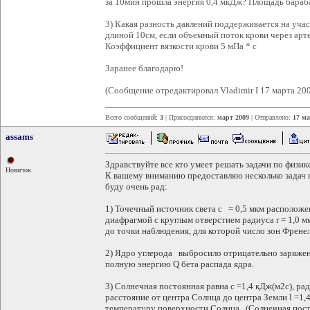
за 10мин прошла энергия 0,4 мкДж? Площадь бара
3) Какая разность давлений поддерживается на уча
длиной 10см, если объемный поток крови через арте
Коэффициент вязкости крови 5 мПа * с
Заранее благодарю!
(Сообщение отредактировал Vladimir I 17 марта 200
Всего сообщений:
3
| Присоединился:
март 2009
| Отправлено:
17 ма
assams
Здравствуйте все кто умеет решать задачи по физике.
Новичок
К вашему вниманию предоставляю несколько задач н
буду очень рад:
1) Точечный источник света с = 0,5 мкм расположен
диафрагмой с круглым отверстием радиуса r = 1,0 
до точки наблюдения, для которой число зон Френел
2) Ядро углерода выбросило отрицательно заряже
полную энергию Q бета распада ядра.
3) Солнечная постоянная равна c =1,4 кДж(м2с), ра
расстояние от центра Солнца до центра Земли l =1
температуру поверхности Солнца. (Солнечная пост