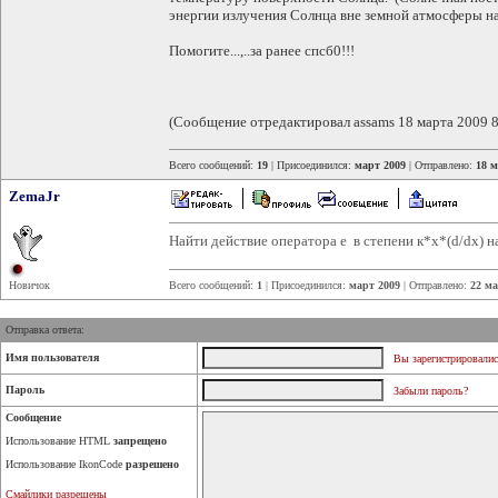
энергии излучения Солнца вне земной атмосферы на
Помогите...,..за ранее спсб0!!!
(Сообщение отредактировал assams 18 марта 2009 8
Всего сообщений:
19
| Присоединился:
март 2009
| Отправлено:
18 м
ZemaJr
Найти действие оператора е в степени к*х*(d/dx) на
Новичок
Всего сообщений:
1
| Присоединился:
март 2009
| Отправлено:
22 ма
Отправка ответа:
Имя пользователя
Вы зарегистрировалис
Пароль
Забыли пароль?
Сообщение
Использование HTML
запрещено
Использование IkonCode
разрешено
Смайлики разрешены