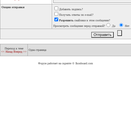
Опции отправки
Добавить подпись?
Получать ответы по e-mail?
Разрешить
смайлики в этом сообщении?
Просмотреть сообщение перед отправкой?
Да
Нет
Переход к теме
Одна страница
<< Назад
Вперед >>
Форум работает на скрипте © Ikonboard.com