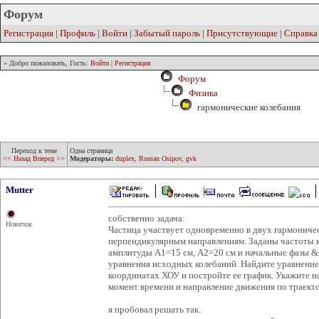
Форум
Регистрация
|
Профиль
|
Войти
|
Забытый пароль
|
Присутствующие
|
Справка
» Добро пожаловать, Гость:
Войти
|
Регистрация
Форум
Физика
гармонические колебания
Переход к теме
Одна страница
<< Назад
Вперед >>
Модераторы:
duplex
,
Roman Osipov
,
gvk
Mutter
собственно задача:
Новичок
Частица участвует одновременно в двух гармониче
перпендикулярным направлениям. Заданы частоты 
амплитуды А1=15 см, А2=20 см и начальные фазы &
уравнения исходных колебаний. Найдите уравнение
координатах ХОУ и постройте ее график. Укажите н
момент времени и направление движения по траект
я пробовал решать так.