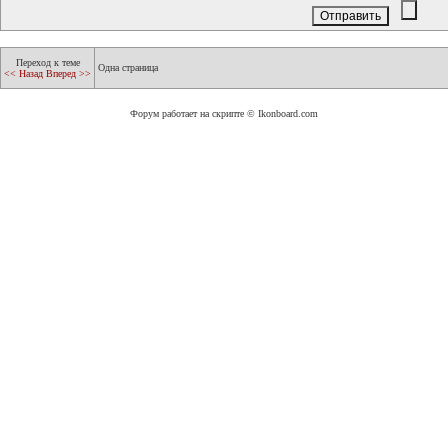
Переход к теме
Одна страница
<< Назад
Вперед >>
Форум работает на скрипте © Ikonboard.com