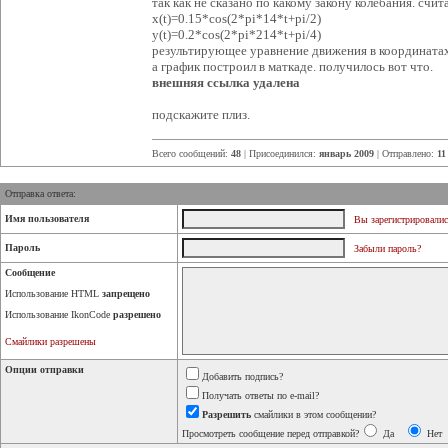
так как не сказано по какому закону колебания. счит
x(t)=0.15*cos(2*pi*14*t+pi/2)
y(t)=0.2*cos(2*pi*214*t+pi/4)
результирующее уравнение движения в координатах 
а график построил в маткаде. получилось вот что.
внешняя ссылка удалена
подскажите плиз.
Всего сообщений:
48
| Присоединился:
январь 2009
| Отправлено:
11
Отправка ответа:
Имя пользователя
Вы зарегистрировалис
Пароль
Забыли пароль?
Сообщение
Использование HTML
запрещено
Использование IkonCode
разрешено
Смайлики разрешены
Опции отправки
Добавить подпись?
Получать ответы по e-mail?
Разрешить
смайлики в этом сообщении?
Просмотреть сообщение перед отправкой?
Да
Нет