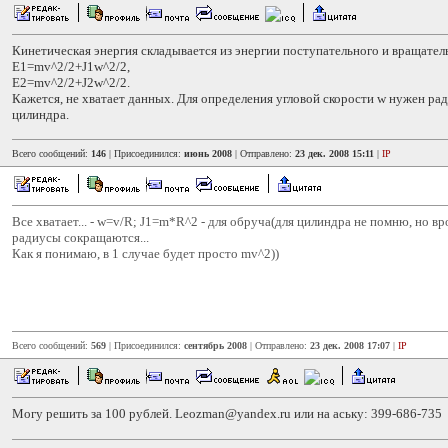
Кинетическая энергия складывается из энергии поступательного и вращател
E1=mv^2/2+J1w^2/2,
E2=mv^2/2+J2w^2/2.
Кажется, не хватает данных. Для определения угловой скорости w нужен ра
цилиндра.
Всего сообщений:
146
| Присоединился:
июнь 2008
| Отправлено:
23 дек. 2008 15:11
|
IP
Все хватает... - w=v/R; J1=m*R^2 - для обруча(для цилиндра не помню, но вро
радиусы сокращаются...
Как я понимаю, в 1 случае будет просто mv^2))
Всего сообщений:
569
| Присоединился:
сентябрь 2008
| Отправлено:
23 дек. 2008 17:07
|
IP
Могу решить за 100 рублей. Leozman@yandex.ru или на аську: 399-686-735