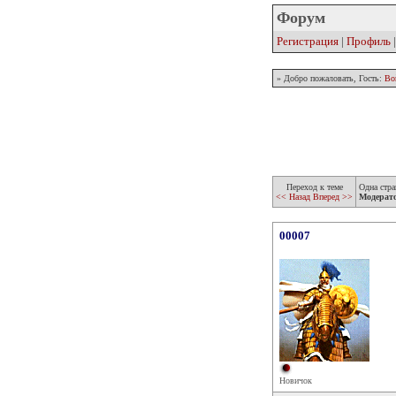
Форум
Регистрация
|
Профиль
» Добро пожаловать, Гость:
Во
Переход к теме
Одна стра
<< Назад
Вперед >>
Модерат
00007
Новичок