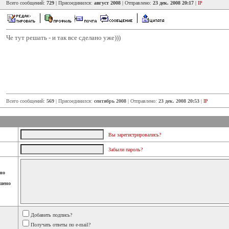
Всего сообщений:
729
| Присоединился:
август 2008
| Отправлено:
23 дек. 2008 20:17
|
IP
Че тут решать - и так все сделано уже)))
Всего сообщений:
569
| Присоединился:
сентябрь 2008
| Отправлено:
23 дек. 2008 20:53
|
IP
Вы зарегистрировались?
Забыли пароль?
но
шено
Добавить подпись?
Получать ответы по e-mail?