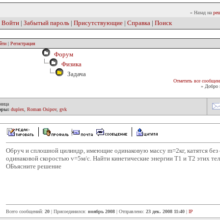
» Назад на
реш
|
Войти
|
Забытый пароль
|
Присутствующие
|
Справка
|
Поиск
йти
|
Регистрация
Форум
Физика
Задача
Отметить все сообщен
» Добро 
ница
оры:
duplex
,
Roman Osipov
,
gvk
Обруч и сплошной цилиндр, имеющие одинаковую массу m=2кг, катятся без 
одинаковой скоростью v=5м/с. Найти кинетические энергии T1 и T2 этих тел
ОБъясните решение
Всего сообщений:
20
| Присоединился:
ноябрь 2008
| Отправлено:
23 дек. 2008 11:40
|
IP