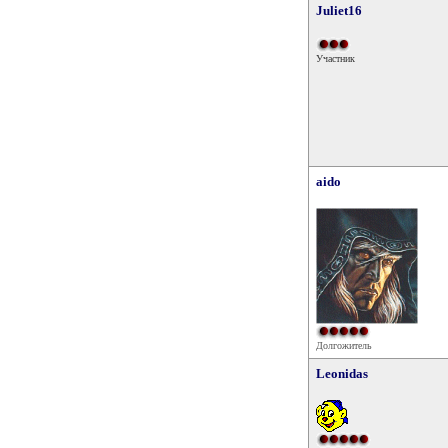
Juliet16
Участник
aido
Долгожитель
Leonidas