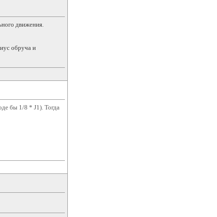
ьного движения.
диус обруча и
де бы 1/8 * J1). Тогда