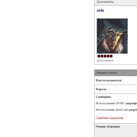
Долгожитель
aido
Долгожитель
Отправка ответа:
Имя пользователя
Пароль
Сообщение
Использование HTML
запреще
Использование IkonCode
разре
Смайлики разрешены
Опции отправки