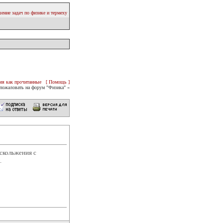
ение задач по физике и термеху
ия как прочитанные
[ Помощь ]
пожаловать на форум "Физика" «
скольжения с
.