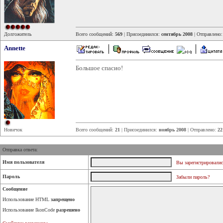
Долгожитель
Всего сообщений:
569
| Присоединился:
сентябрь 2008
| Отправлено
Annette
Большое спасио!
Новичок
Всего сообщений:
21
| Присоединился:
ноябрь 2008
| Отправлено:
22
Отправка ответа:
Имя пользователя
Вы зарегистрировалис
Пароль
Забыли пароль?
Сообщение
Использование HTML
запрещено
Использование IkonCode
разрешено