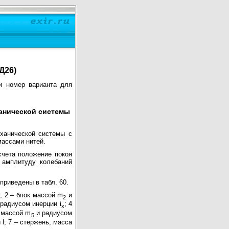
Д26)
и номер варианта для
ханической системы
ханической системы с
массами нитей.
тсчета положение покоя
 амплитуду колебаний
приведены в табл. 60.
; 2 – блок массой m
и
2
радиусом инерции i
; 4
x
к массой m
и радиусом
5
l; 7 – стержень, масса