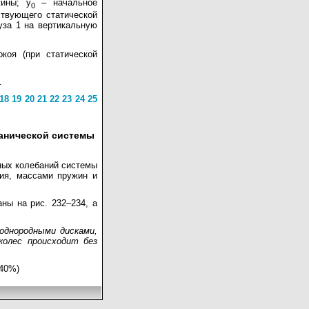
жины; y
– начальное
0
ствующего статической
уза 1 на вертикальную
коя (при статической
.
18
19
20
21
22
23
24
25
ханической системы
ных колебаний системы
ия, массами пружин и
ны на рис. 232–234, а
однородными дисками,
колес происходит без
 40%)