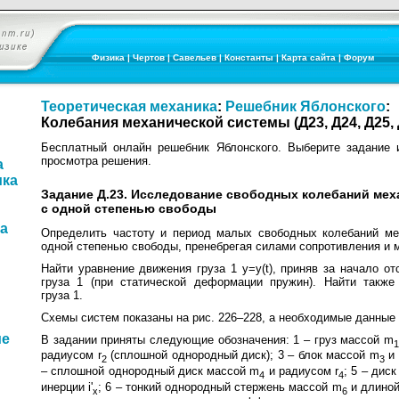
Физика
|
Чертов
|
Савельев
|
Константы
|
Карта сайта
|
Форум
Теоретическая механика
:
Решебник Яблонского
:
Колебания механической системы (Д23, Д24, Д25, 
Бесплатный онлайн решебник Яблонского. Выберите задание 
просмотра решения.
а
ика
Задание Д.23. Исследование свободных колебаний ме
с одной степенью свободы
ка
Определить частоту и период малых свободных колебаний ме
одной степенью свободы, пренебрегая силами сопротивления и 
Найти уравнение движения груза 1 y=y(t), приняв за начало о
груза 1 (при статической деформации пружин). Найти также
груза 1.
Схемы систем показаны на рис. 226–228, а необходимые данные 
ие
В задании приняты следующие обозначения: 1 – груз массой m
1
радиусом r
(сплошной однородный диск); 3 – блок массой m
и 
2
3
– сплошной однородный диск массой m
и радиусом r
; 5 – дис
4
4
инерции i'
; 6 – тонкий однородный стержень массой m
и длиной 
x
6