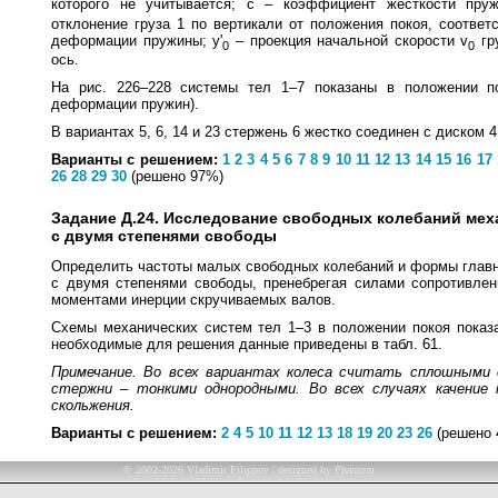
которого не учитывается; c – коэффициент жесткости пру
отклонение груза 1 по вертикали от положения покоя, соответ
деформации пружины; y'
– проекция начальной скорости v
гр
0
0
ось.
На рис. 226–228 системы тел 1–7 показаны в положении по
деформации пружин).
В вариантах 5, 6, 14 и 23 стержень 6 жестко соединен с диском 4
Варианты с решением:
1
2
3
4
5
6
7
8
9
10
11
12
13
14
15
16
17
26
28
29
30
(решено 97%)
Задание Д.24. Исследование свободных колебаний ме
с двумя степенями свободы
Определить частоты малых свободных колебаний и формы глав
с двумя степенями свободы, пренебрегая силами сопротивлен
моментами инерции скручиваемых валов.
Схемы механических систем тел 1–3 в положении покоя показа
необходимые для решения данные приведены в табл. 61.
Примечание. Во всех вариантах колеса считать сплошными 
стержни – тонкими однородными. Во всех случаях качение 
скольжения.
Варианты с решением:
2
4
5
10
11
12
13
18
19
20
23
26
(решено
©
2002-2026
Vladimir Filippov | designed by Phantom