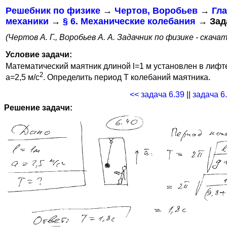
Решебник по физике
→
Чертов, Воробьев
→
Гла
механики
→
§ 6. Механические колебания
→ Зада
(Чертов А. Г., Воробьев А. А. Задачник по физике - скача
Условие задачи:
Математический маятник длиной l=1 м установлен в лифт
2
a=2,5 м/с
. Определить период T колебаний маятника.
<< задача 6.39
||
задача 6
Решение задачи: