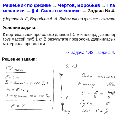
Решебник по физике
→
Чертов, Воробьев
→
Гла
механики
→
§ 4. Силы в механике
→ Задача № 4
(Чертов А. Г., Воробьев А. А. Задачник по физике - скача
Условие задачи:
К вертикальной проволоке длиной l=5 м и площадью попе
груз массой m=5,1 кг. В результате проволока удлинилась
материала проволоки.
<< задача 4.42
||
задача 4
Решение задачи: