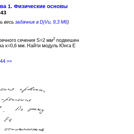
ва 1. Физические основы
.43
ть весь
задачник в DjVu, 9,3 Мб
)
2
речного сечения S=2 мм
подвешен
 на x=0,6 мм. Найти модуль Юнга E
.44 >>