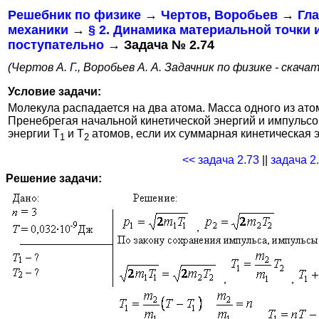
Решебник по физике
→
Чертов, Воробьев
→
Гла
механики
→
§ 2. Динамика материальной точки 
поступательно
→ Задача № 2.74
(Чертов А. Г., Воробьев А. А. Задачник по физике - скача
Условие задачи:
Молекула распадается на два атома. Масса одного из атом
Пренебрегая начальной кинетической энергий и импульсо
энергии T
и T
атомов, если их суммарная кинетическая 
1
2
<< задача 2.73
||
задача 2
Решение задачи: