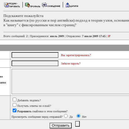
Подскажите пожалуйста
Как называется (по русски и пор английски) подход в теории узлов, основан
в "книгу" с фиксированным числом страниц?
Всего сообщений:
2
| Присоединился:
июль 2009
| Отправлено:
7 июля 2009 17:45
|
IP
Вы зарегистрировались?
Забыли пароль?
но
шено
Добавить подпись?
Получать ответы по e-mail?
Разрешить
смайлики в этом сообщении?
Просмотреть сообщение перед отправкой?
Да
Нет