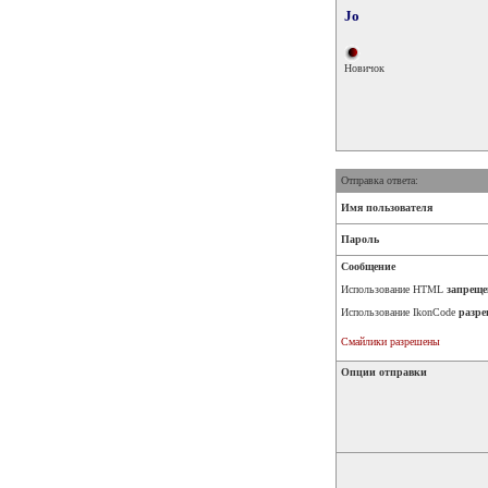
Jo
Новичок
Отправка ответа:
Имя пользователя
Пароль
Сообщение
Использование HTML
запреще
Использование IkonCode
разре
Смайлики разрешены
Опции отправки