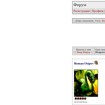
Форум
Регистрация
|
Профиль
» Добро пожаловать, Гость:
Во
Переход к теме
Одна стра
<< Назад
Вперед >>
Модерат
Roman Osipov
Долгожитель