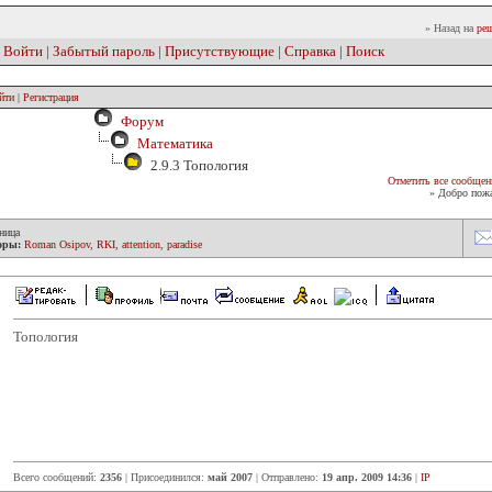
» Назад на
реш
|
Войти
|
Забытый пароль
|
Присутствующие
|
Справка
|
Поиск
йти
|
Регистрация
Форум
Математика
2.9.3 Топология
Отметить все сообщен
» Добро пожа
ница
оры:
Roman Osipov
,
RKI
,
attention
,
paradise
Топология
Всего сообщений:
2356
| Присоединился:
май 2007
| Отправлено:
19 апр. 2009 14:36
|
IP