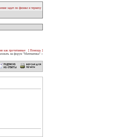
ение задач по физике и термеху
ия как прочитанные
[ Помощь ]
ловать на форум "Математика" «