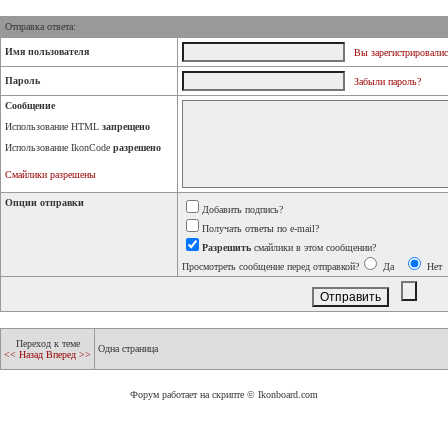
Отправка ответа:
Имя пользователя
Вы зарегистрировалис
Пароль
Забыли пароль?
Сообщение
Использование HTML
запрещено
Использование IkonCode
разрешено
Смайлики разрешены
Опции отправки
Добавить подпись?
Получать ответы по e-mail?
Разрешить
смайлики в этом сообщении?
Просмотреть сообщение перед отправкой?
Да
Нет
Переход к теме
Одна страница
<< Назад
Вперед >>
Форум работает на скрипте © Ikonboard.com