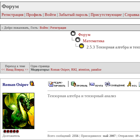
Форум
Регистрация
|
Профиль
|
Войти
|
Забытый пароль
|
Присутствующие
|
Справка
» Добро пожаловать, Гость:
Войти
|
Регистрация
Форум
Математика
2.5.3 Тензорная алгебра и тен
Переход к теме
Одна страница
<< Назад
Вперед >>
Модераторы:
Roman Osipov
,
RKI
,
attention
,
paradise
Roman Osipov
Тензорная алгебра и тензорный анализ
Долгожитель
Всего сообщений:
2356
| Присоединился:
май 2007
| Отправлено:
19 