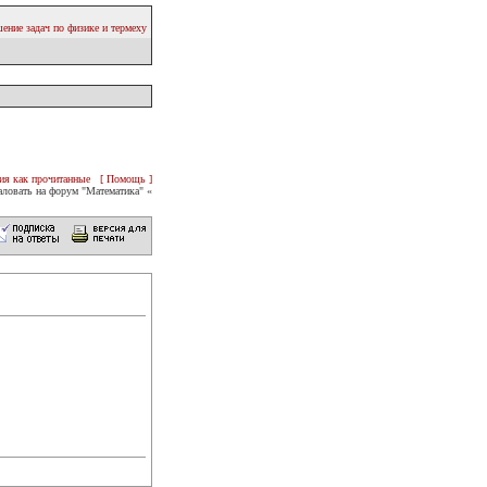
ение задач по физике и термеху
ия как прочитанные
[ Помощь ]
ловать на форум "Математика" «