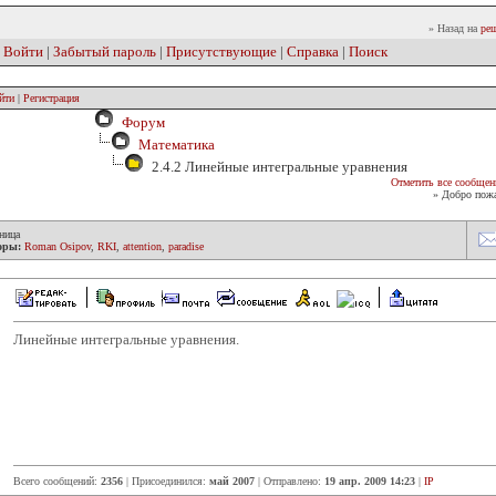
» Назад на
реш
|
Войти
|
Забытый пароль
|
Присутствующие
|
Справка
|
Поиск
йти
|
Регистрация
Форум
Математика
2.4.2 Линейные интегральные уравнения
Отметить все сообщен
» Добро пожа
ница
оры:
Roman Osipov
,
RKI
,
attention
,
paradise
Линейные интегральные уравнения.
Всего сообщений:
2356
| Присоединился:
май 2007
| Отправлено:
19 апр. 2009 14:23
|
IP