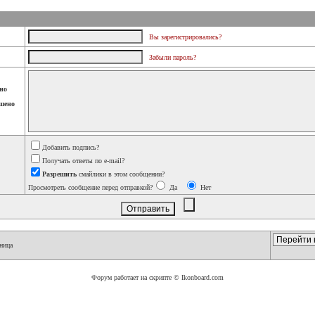
Вы зарегистрировались?
Забыли пароль?
но
шено
Добавить подпись?
Получать ответы по e-mail?
Разрешить
смайлики в этом сообщении?
Просмотреть сообщение перед отправкой?
Да
Нет
ница
Форум работает на скрипте © Ikonboard.com