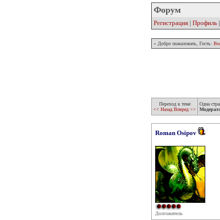
Форум
Регистрация
|
Профиль
» Добро пожаловать, Гость:
Во
Переход к теме
Одна стра
<< Назад
Вперед >>
Модерат
Roman Osipov
Долгожитель