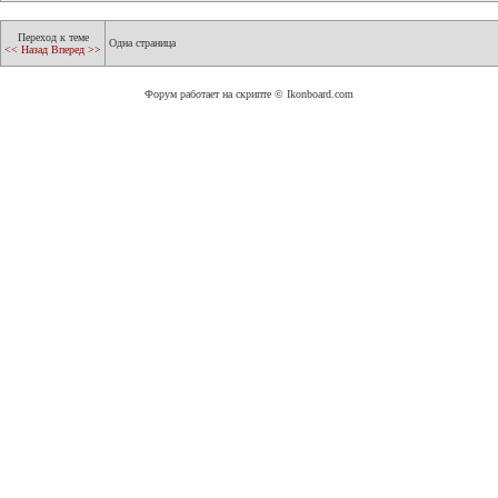
Переход к теме
Одна страница
<< Назад
Вперед >>
Форум работает на скрипте © Ikonboard.com