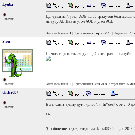
Lyuba
Центральный угол АОВ на 50 градусов больше впи
Новичок
на дугу АВ.Найти угол АОВ и угол АСВ
Всего сообщений:
1
| Присоединился:
апрель 2010
| Отправлено:
15 
Slon
Помогите решить следующий интеграл, пожалуйста
Новичок
Всего сообщений:
2
| Присоединился:
май 2010
| Отправлено:
16 мая
dasha097
Вычислить длину дуги кривой x=ln*cos*x от y=0 д
Новичок
DZ
(Сообщение отредактировал dasha097 20 дек. 2010 