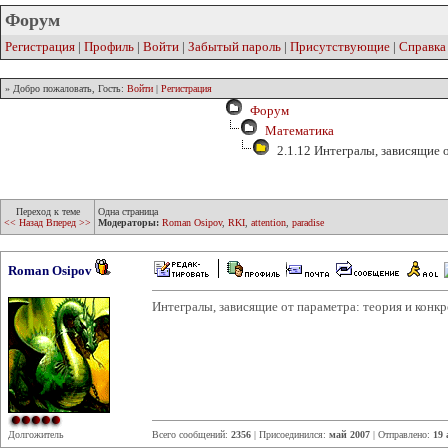
Форум
Регистрация
|
Профиль
|
Войти
|
Забытый пароль
|
Присутствующие
|
Справка
» Добро пожаловать, Гость:
Войти
|
Регистрация
Форум
Математика
2.1.12 Интегралы, зависящие 
Переход к теме
Одна страница
<< Назад
Вперед >>
Модераторы:
Roman Osipov
,
RKI
,
attention
,
paradise
Roman Osipov
Интегралы, зависящие от параметра: теория и конк
Долгожитель
Всего сообщений:
2356
| Присоединился:
май 2007
| Отправлено:
19 