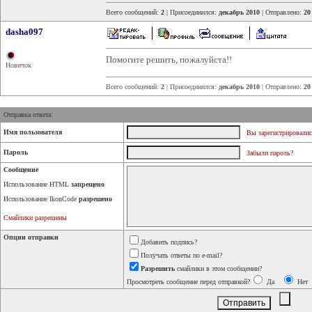
Всего сообщений:
2
| Присоединился:
декабрь 2010
| Отправлено:
20
dasha097
Помогите решить, пожалуйста!!
Новичок
Всего сообщений:
2
| Присоединился:
декабрь 2010
| Отправлено:
20
Отправка ответа:
Имя пользователя
Вы зарегистрировалис
Пароль
Забыли пароль?
Сообщение
Использование HTML
запрещено
Использование IkonCode
разрешено
Смайлики разрешены
Опции отправки
Добавить подпись?
Получать ответы по e-mail?
Разрешить
смайлики в этом сообщении?
Просмотреть сообщение перед отправкой?
Да
Нет