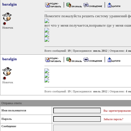
baralgin
Помогите пожалуйста решить систему уравнений 
вот что у меня получается,поправьте где у меня ош
Новичок
Всего сообщений:
19
| Присоединился:
июль 2012
| Отправлено:
4 ок
baralgin
Новичок
Всего сообщений:
19
| Присоединился:
июль 2012
| Отправлено:
4 ок
Отправка ответа:
Имя пользователя
Вы зарегистрировалис
Пароль
Забыли пароль?
Сообщение