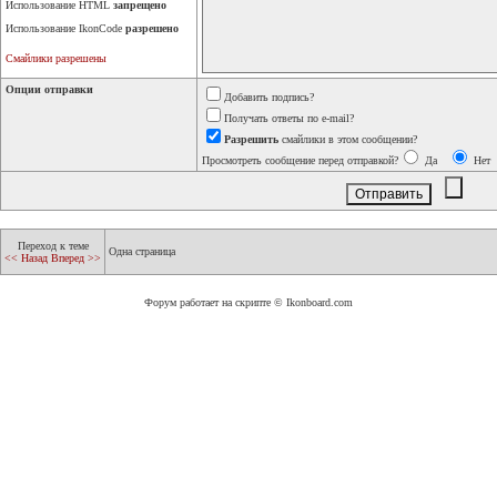
Использование HTML
запрещено
Использование IkonCode
разрешено
Смайлики разрешены
Опции отправки
Добавить подпись?
Получать ответы по e-mail?
Разрешить
смайлики в этом сообщении?
Просмотреть сообщение перед отправкой?
Да
Нет
Переход к теме
Одна страница
<< Назад
Вперед >>
Форум работает на скрипте © Ikonboard.com