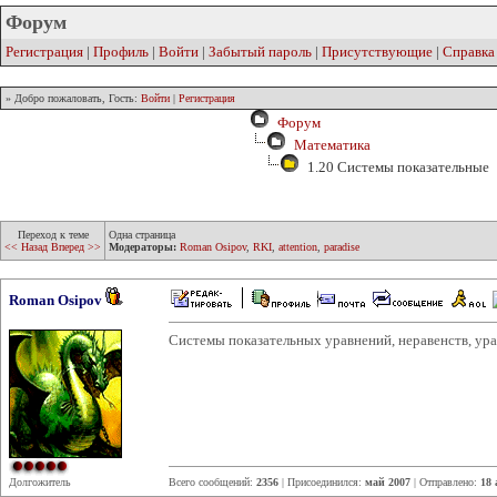
Форум
Регистрация
|
Профиль
|
Войти
|
Забытый пароль
|
Присутствующие
|
Справка
» Добро пожаловать, Гость:
Войти
|
Регистрация
Форум
Математика
1.20 Системы показательные
Переход к теме
Одна страница
<< Назад
Вперед >>
Модераторы:
Roman Osipov
,
RKI
,
attention
,
paradise
Roman Osipov
Системы показательных уравнений, неравенств, ура
Долгожитель
Всего сообщений:
2356
| Присоединился:
май 2007
| Отправлено:
18 