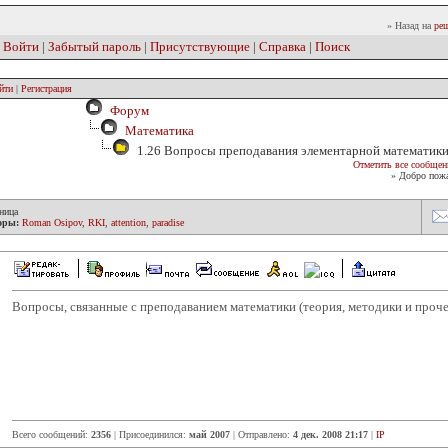
» Назад на
реш
|
Войти
|
Забытый пароль
|
Присутствующие
|
Справка
|
Поиск
йти
|
Регистрация
Форум
Математика
1.26 Вопросы преподавания элементарной математик
Отметить все сообщен
» Добро пожа
ница
оры:
Roman Osipov
,
RKI
,
attention
,
paradise
Вопросы, связанные с преподаванием математики (теория, методики и проче
Всего сообщений:
2356
| Присоединился:
май 2007
| Отправлено:
4 дек. 2008 21:17
|
IP