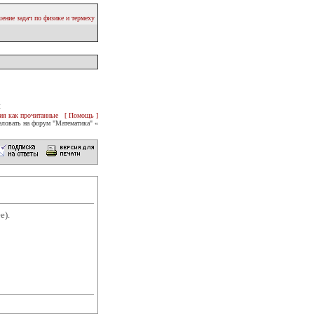
ение задач по физике и термеху
и
ия как прочитанные
[ Помощь ]
ловать на форум "Математика" «
е).