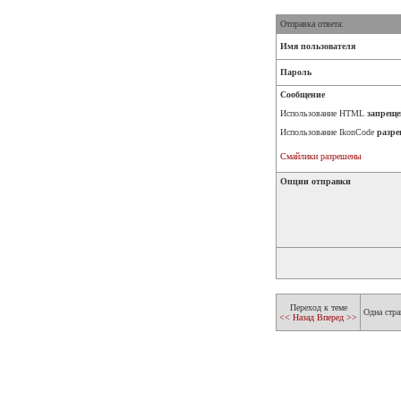
Отправка ответа:
Имя пользователя
Пароль
Сообщение
Использование HTML
запреще
Использование IkonCode
разре
Смайлики разрешены
Опции отправки
Переход к теме
Одна стра
<< Назад
Вперед >>