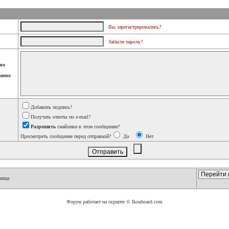
Вы зарегистрировались?
Забыли пароль?
но
шено
Добавить подпись?
Получать ответы по e-mail?
Разрешить
смайлики в этом сообщении?
Просмотреть сообщение перед отправкой?
Да
Нет
ница
Форум работает на скрипте © Ikonboard.com