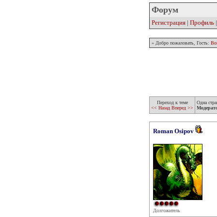
Форум
Регистрация
|
Профиль
» Добро пожаловать, Гость:
Во
Переход к теме
Одна стра
<< Назад
Вперед >>
Модерат
Roman Osipov
Долгожитель