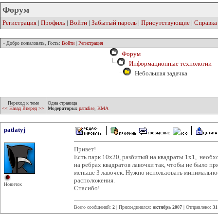
Форум
Регистрация
|
Профиль
|
Войти
|
Забытый пароль
|
Присутствующие
|
Справка
» Добро пожаловать, Гость:
Войти
|
Регистрация
Форум
Информационные технологии
Небольшая задачка
Переход к теме
Одна страница
<< Назад
Вперед >>
Модераторы:
paradise
,
KMA
patlatyj
Привет!
Есть парк 10х20, разбитый на квадраты 1х1, необх
на ребрах квадратов лавочки так, чтобы не было пр
меньше 3 лавочек. Нужно использовать минимальное
расположения.
Новичок
Спасибо!
Всего сообщений:
2
| Присоединился:
октябрь 2007
| Отправлено:
31