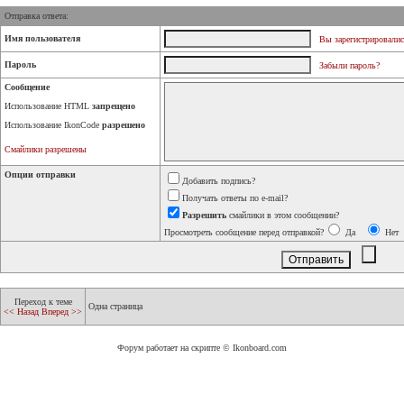
Отправка ответа:
Имя пользователя
Вы зарегистрировалис
Пароль
Забыли пароль?
Сообщение
Использование HTML
запрещено
Использование IkonCode
разрешено
Смайлики разрешены
Опции отправки
Добавить подпись?
Получать ответы по e-mail?
Разрешить
смайлики в этом сообщении?
Просмотреть сообщение перед отправкой?
Да
Нет
Переход к теме
Одна страница
<< Назад
Вперед >>
Форум работает на скрипте © Ikonboard.com