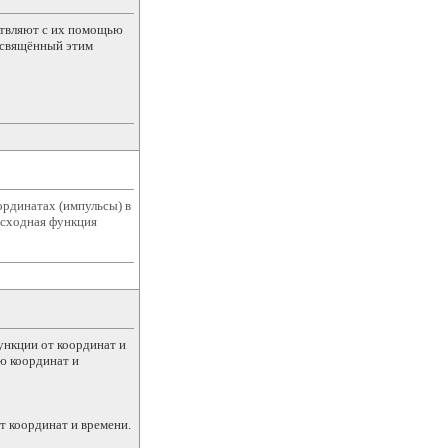
ствляют с их помощью
освящённый этим
ординатах (импульсы) в
 исходная функция
ункции от координат и
ию координат и
т координат и времени.