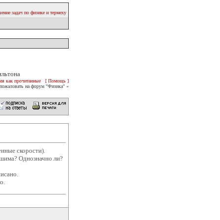
ение задач по физике и термеху
ильтона
ия как прочитанные
[ Помощь ]
пожаловать на форум "Физика" «
нные скорости).
ешима? Однозначно ли?
писано.
о.