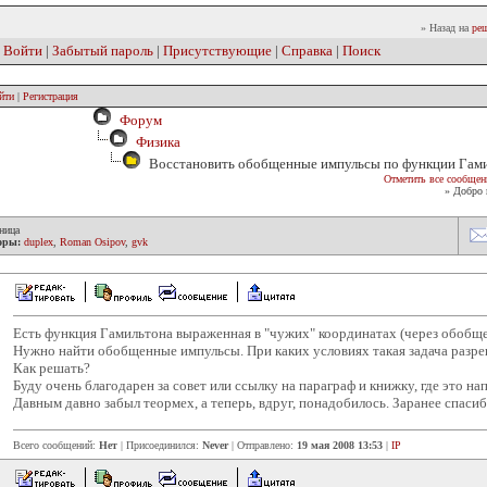
» Назад на
реш
|
Войти
|
Забытый пароль
|
Присутствующие
|
Справка
|
Поиск
йти
|
Регистрация
Форум
Физика
Восстановить обобщенные импульсы по функции Гам
Отметить все сообщен
» Добро 
ница
оры:
duplex
,
Roman Osipov
,
gvk
Есть функция Гамильтона выраженная в "чужих" координатах (через обобще
Нужно найти обобщенные импульсы. При каких условиях такая задача разр
Как решать?
Буду очень благодарен за совет или ссылку на параграф и книжку, где это на
Давным давно забыл теормех, а теперь, вдруг, понадобилось. Заранее спасиб
Всего сообщений:
Нет
| Присоединился:
Never
| Отправлено:
19 мая 2008 13:53
|
IP