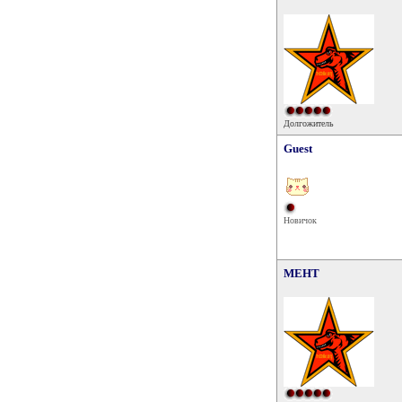
Долгожитель
Guest
Новичок
MEHT