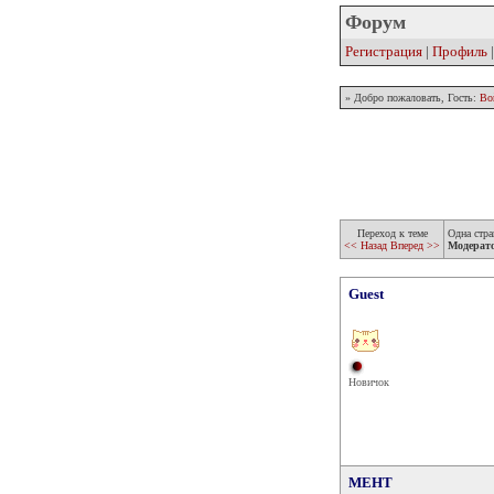
Форум
Регистрация
|
Профиль
» Добро пожаловать, Гость:
Во
Переход к теме
Одна стра
<< Назад
Вперед >>
Модерат
Guest
Новичок
MEHT