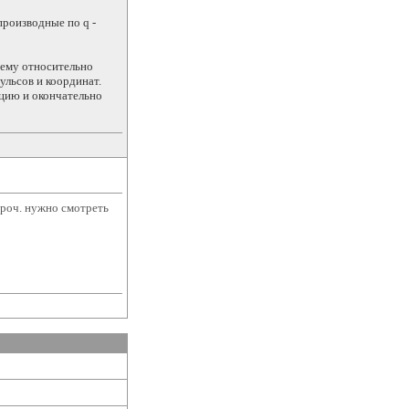
производные по q -
тему относительно
ульсов и координат.
кцию и окончательно
проч. нужно смотреть