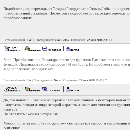
Подобного рода переходы от "старых" координат к "новым" обычно осуще
преобразований Лежандра. Посмотрите подробнее соотв. раздел термеха п
преобразованиям.
Всего сообщений:
1548
| Присоединился:
июнь 2005
| Отправлено:
22 мая 2008 2:31
|
IP
Бррр. Преобразование Лежандра переведет функцию Гамильтона в своих ко
функцию Лагранжа в своих (скорости). И наоборот. Но проблема в том, что
задана "в чужих" координатах.
Всего сообщений:
Нет
| Присоединился:
Never
| Отправлено:
22 мая 2008 17:45
|
IP
Да, это понятно. Была мысль перейти от гамильтониана к некоторой новой ф
импульсов, исходя из вида которой выразить и сам гамильтониан как функц
импусов.
Но этот путь оказался неудачным.
Можно попытаться пойти по другому - выразить все скорости как функции о
А именно: