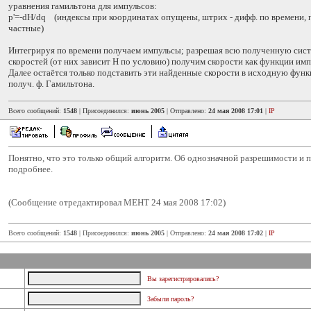
уравнения гамильтона для импульсов:
p'=-dH/dq (индексы при координатах опущены, штрих - дифф. по времени, 
частные)
Интегрируя по времени получаем импульсы; разрешая всю полученную сис
скоростей (от них зависит H по условию) получим скорости как функции имп
Далее остаётся только подставить эти найденные скорости в исходную фун
получ. ф. Гамильтона.
Всего сообщений:
1548
| Присоединился:
июнь 2005
| Отправлено:
24 мая 2008 17:01
|
IP
Понятно, что это только общий алгоритм. Об однозначной разрешимости и 
подробнее.
(Сообщение отредактировал MEHT 24 мая 2008 17:02)
Всего сообщений:
1548
| Присоединился:
июнь 2005
| Отправлено:
24 мая 2008 17:02
|
IP
Вы зарегистрировались?
Забыли пароль?