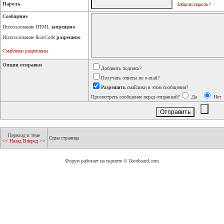
Пароль
Забыли пароль?
Сообщение
Использование HTML
запрещено
Использование IkonCode
разрешено
Смайлики разрешены
Опции отправки
Добавить подпись?
Получать ответы по e-mail?
Разрешить
смайлики в этом сообщении?
Просмотреть сообщение перед отправкой?
Да
Нет
Переход к теме
Одна страница
<< Назад
Вперед >>
Форум работает на скрипте © Ikonboard.com