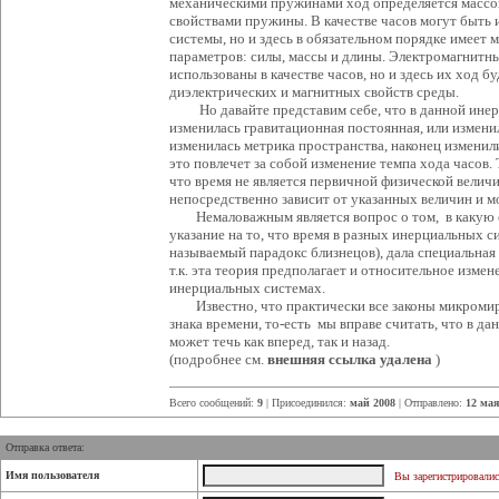
механическими пружинами ход определяется массой
свойствами пружины. В качестве часов могут быть
системы, но и здесь в обязательном порядке имеет
параметров: силы, массы и длины. Электромагнитн
использованы в качестве часов, но и здесь их ход бу
диэлектрических и магнитных свойств среды.
Но давайте представим себе, что в данной инерц
изменилась гравитационная постоянная, или измени
изменилась метрика пространства, наконец изменил
это повлечет за собой изменение темпа хода часов.
что время не является первичной физической величин
непосредственно зависит от указанных величин и м
Немаловажным является вопрос о том, в какую ст
указание на то, что время в разных инерциальных с
называемый парадокс близнецов), дала специальная 
т.к. эта теория предполагает и относительное измен
инерциальных системах.
Известно, что практически все законы микромир
знака времени, то-есть мы вправе считать, что в д
может течь как вперед, так и назад.
(подробнее см.
внешняя ссылка удалена
)
Всего сообщений:
9
| Присоединился:
май 2008
| Отправлено:
12 мая
Отправка ответа:
Имя пользователя
Вы зарегистрировалис