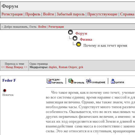
Форум
Регистрация
|
Профиль
|
Войти
|
Забытый пароль
|
Присутствующие
|
Справка
» Добро пожаловать, Гость:
Войти
|
Регистрация
Форум
Физика
Почему и как течет время
Переход к теме
Одна страница
<< Назад
Вперед >>
Модераторы:
duplex
,
Roman Osipov
,
gvk
Fedor F
Что такое время, как и почему оно течет, ученые 
Новичок
во все системы единиц время наравне с массой и дл
зависящая величина. Однако, мы также знаем, что дл
необходимы часы. Существует много типов различн
особенность. Оказывается, что во всех мыслимых ч
других первичных физических величин, а именно: м
часах их ход определяется массой Земли и длиной ма
взаимодействия сама масса в соответствии с законо
силы. Это же относится и к спутникам, вращающимся