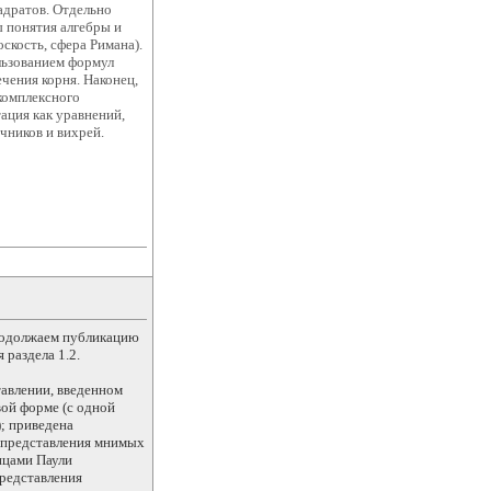
адратов. Отдельно
 понятия алгебры и
скость, сфера Римана).
льзованием формул
чения корня. Наконец,
комплексного
ация как уравнений,
чников и вихрей.
олжаем публикацию
раздела 1.2.
авлении, введенном
вой форме (с одной
; приведена
 представления мнимых
ицами Паули
редставления