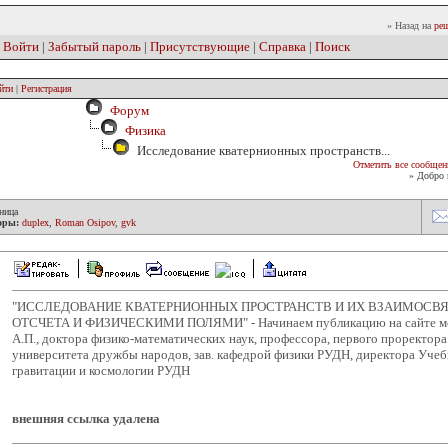
» Назад на
реш
|
Войти
|
Забытый пароль
|
Присутствующие
|
Справка
|
Поиск
йти
|
Регистрация
Форум
Физика
Исследование кватернионных пространств...
Отметить все сообщен
» Добро 
ница
оры:
duplex
,
Roman Osipov
,
gvk
"ИССЛЕДОВАНИЕ КВАТЕРНИОННЫХ ПРОСТРАНСТВ И ИХ ВЗАИМОСВ
ОТСЧЕТА И ФИЗИЧЕСКИМИ ПОЛЯМИ" - Начинаем публикацию на сайте м
А.П., доктора физико-математических наук, профессора, первого проректора
университета дружбы народов, зав. кафедрой физики РУДН, директора Учеб
гравитации и космологии РУДН
внешняя ссылка удалена