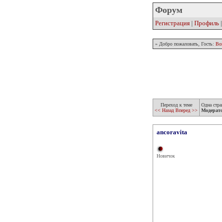
Форум
Регистрация
|
Профиль
» Добро пожаловать, Гость:
Во
Переход к теме
Одна стра
<< Назад
Вперед >>
Модерат
ancoravita
Новичок