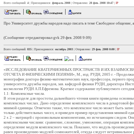
Всего сообщений:
4
| Присоединился:
февраль 2008
| Отправлено:
28 фев. 2008 10:47
|
IP
Про Университет дружбы народов надо писать в теме Свободное общение, а
(Сообщение отредактировал gvk 29 фев. 2008 9:09)
Всего сообщений:
835
| Присоединился:
октябрь 2003
| Отправлено:
29 фев. 2008 0:00
|
IP
«ИССЛЕДОВАНИЕ КВАТЕРНИОННЫХ ПРОСТРАНСТВ И ИХ ВЗАИМОСВ
ОТСЧЕТА И ФИЗИЧЕСКИМИ ПОЛЯМИ», М., изд. РУДН, 2005 г. - Продолжа
монографии доктора физико-математических наук, профессора, первого про
университета дружбы народов, зав. кафедрой физики РУДН, директора Инст
космологии РУДН А.П.Ефремова. Краткое содержание публикуемого сегодня
1.1: Комплексные числа.
В этом разделе для простоты дальнейшего чтения книги приведены основны
комплексных числах. Дано определение комплексного числа в декартовой ф
мнимой единицы. Отмечено также, что комплексное число может быть запис
только действительных чисел, и приведен пример представления мнимой е
2 х 2 – матрицей с произвольным компонентами, но исчезающим следом. Оп
комплексными числами: сравнение, сложение, умножение, операция комплек
определение модуля комплексного числа. Показано, что модуль произведени
равен произведению модулей сомножителей, откуда следует нетривиальное 