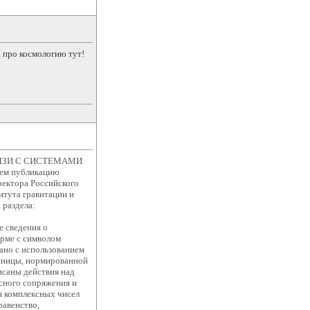
 про космологию тут!
ЯЗИ С СИСТЕМАМИ
ем публикацию
ректора Российского
итута гравитации и
 раздела:
е сведения о
орме с символом
ано с использованием
диницы, нормированной
исаны действия над
сного сопряжения и
я комплексных чисел
равенство,