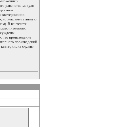
умножения и
что равенство модуля
едствием
я кватернионов.
ю, но некоммутативную
ом). В контексте
 исключительных
Обсуждены
о, что произведение
екторного произведений
 кватерниона служит