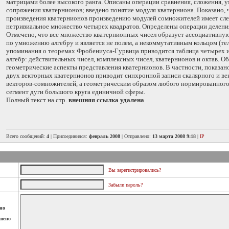
матрицами более высокого ранга. Описаны операции сравнения, сложения, 
сопряжения кватернионов; введено понятие модуля кватерниона. Показано, 
произведения кватернионов произведению модулей сомножителей имеет сл
нетривиальное множество четырех квадратов. Определены операции делени
Отмечено, что все множество кватернионных чисел образует ассоциативну
по умножению алгебру и является не полем, а некоммутативным кольцом (тел
упоминания о теоремах Фробениуса-Гурвица приводится таблица четырех
алгебр: действительных чисел, комплексных чисел, кватернионов и октав. 
геометрические аспекты представления кватернионов. В частности, показан
двух векторных кватернионов приводит синхронной записи скалярного и в
векторов-сомножителей, а геометрическим образом любого нормированного
сегмент дуги большого круга единичной сферы.
Полный текст на стр.
внешняя ссылка удалена
Всего сообщений:
4
| Присоединился:
февраль 2008
| Отправлено:
13 марта 2008 9:18
|
IP
Вы зарегистрировались?
Забыли пароль?
но
шено