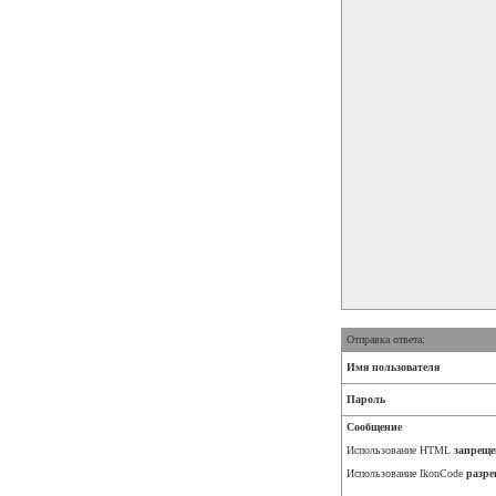
Отправка ответа:
Имя пользователя
Пароль
Сообщение
Использование HTML
запреще
Использование IkonCode
разре