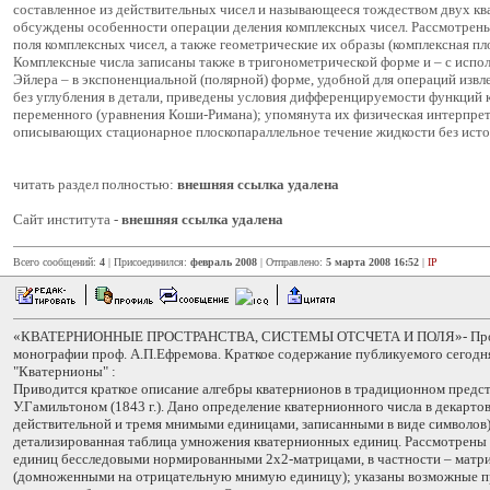
составленное из действительных чисел и называющееся тождеством двух кв
обсуждены особенности операции деления комплексных чисел. Рассмотрены
поля комплексных чисел, а также геометрические их образы (комплексная пло
Комплексные числа записаны также в тригонометрической форме и – с испо
Эйлера – в экспоненциальной (полярной) форме, удобной для операций извле
без углубления в детали, приведены условия дифференцируемости функций 
переменного (уравнения Коши-Римана); упомянута их физическая интерпрет
описывающих стационарное плоскопараллельное течение жидкости без исто
читать раздел полностью:
внешняя ссылка удалена
Сайт института -
внешняя ссылка удалена
Всего сообщений:
4
| Присоединился:
февраль 2008
| Отправлено:
5 марта 2008 16:52
|
IP
«КВАТЕРНИОННЫЕ ПРОСТРАНСТВА, СИСТЕМЫ ОТСЧЕТА И ПОЛЯ»- Прод
монографии проф. А.П.Ефремова. Краткое содержание публикуемого сегодня 
"Кватернионы" :
Приводится краткое описание алгебры кватернионов в традиционном предст
У.Гамильтоном (1843 г.). Дано определение кватернионного числа в декарто
действительной и тремя мнимыми единицами, записанными в виде символов)
детализированная таблица умножения кватернионных единиц. Рассмотрены
единиц бесследовыми нормированными 2х2-матрицами, в частности – матр
(домноженными на отрицательную мнимую единицу); указаны возможные п