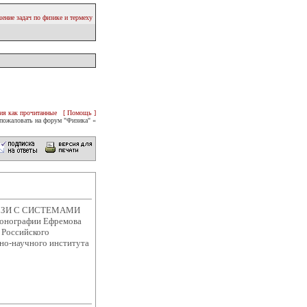
ение задач по физике и термеху
ия как прочитанные
[ Помощь ]
пожаловать на форум "Физика" «
ЯЗИ С СИСТЕМАМИ
онографии Ефремова
 Российского
но-научного института