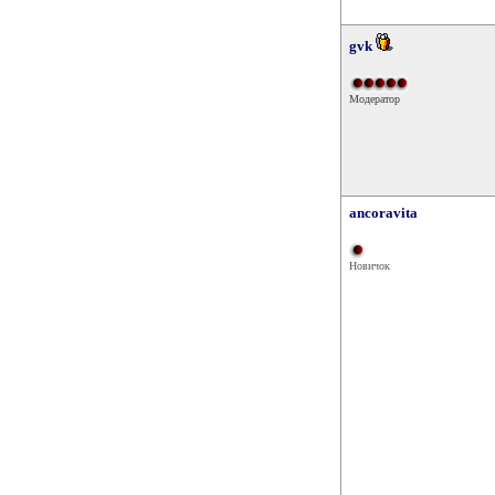
gvk
Модератор
ancoravita
Новичок