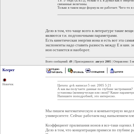
Т.е. 1- exp(-[E/kT]), только о Е я думал как о энерги
связанные величины.
Только в таком виде формула не работает. Чего-то в 
Дело в том, что чаще всего в литературе такие вещи
являются т.н. подгоночными параметрами.
Есть кинетическая энергия иона и есть вот эта сама
экспоненты надо ставить разность между Е и кин. эн
ион останется и наоборот.
Всего сообщений:
49
| Присоединился:
август 2005
| Отправлено:
5 о
Keeper
Новичок
Цитата: gvk написал 5 окт. 2005 5:21
А как вы получаете данные по глубине застревания? В
установка (коммерческая или своя)? Какие параметр
Напишите поподробней, это интересно.
Мы пишем математическую и компьютерную модель,
университете. Сейчас работаем над напылением пле
Коэффициент прилипания ионов я все-таки оценил. Н
Дело в том, что концентрация примеси по глубине р