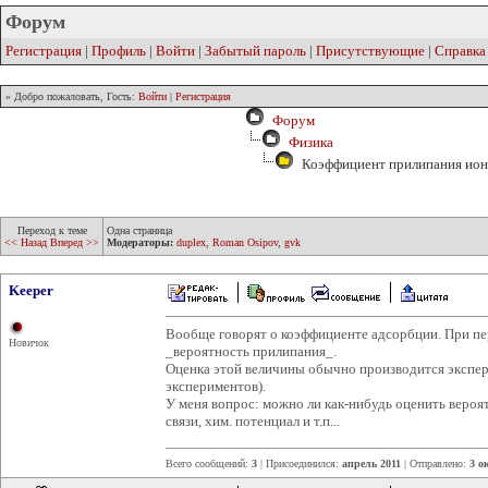
Форум
Регистрация
|
Профиль
|
Войти
|
Забытый пароль
|
Присутствующие
|
Справка
» Добро пожаловать, Гость:
Войти
|
Регистрация
Форум
Физика
Коэффициент прилипания ион
Переход к теме
Одна страница
<< Назад
Вперед >>
Модераторы:
duplex
,
Roman Osipov
,
gvk
Keeper
Вообще говорят о коэффициенте адсорбции. При пер
Новичок
_вероятность прилипания_.
Оценка этой величины обычно производится экспе
экспериментов).
У меня вопрос: можно ли как-нибудь оценить вероя
связи, хим. потенциал и т.п...
Всего сообщений:
3
| Присоединился:
апрель 2011
| Отправлено:
3 о