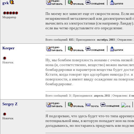
gvk
По моему все зависит еще от скорости иона. Если и
Модератор
незаряженной металлической или диэлектрической
вычислить из электростатики (см например Ландау)
если вы четко представляете его определение.
Всего сообщений:
835
| Присоединился:
октябрь 2003
| Отправлено:
Keeper
Ну, мы бомбим поверхность ионами с очень низкой э
Новичок
иона (и, соответственно, вещество) можно вычислит
бомбардировки и параметров вещества будет доста
Кстати, когда говорят про адсорбцию никогда (т.е. 
поверхности, а имеют ввиду осаждение на поверхно
бомбардировке.
Всего сообщений:
3
| Присоединился:
апрель 2011
| Отправлено:
4 о
Sergey Z
Я подозреваю, что здесь будет что-то типа аррениус
Новичок
потенциальной ямы, в которую попадает ион на пове
догадываюсь, но постараюсь придумать или подсмот