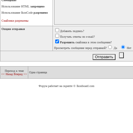
Сообщение
Использование HTML
запрещено
Использование IkonCode
разрешено
Смайлики разрешены
Опции отправки
Добавить подпись?
Получать ответы по e-mail?
Разрешить
смайлики в этом сообщении?
Просмотреть сообщение перед отправкой?
Да
Нет
Переход к теме
Одна страница
<< Назад
Вперед >>
Форум работает на скрипте © Ikonboard.com