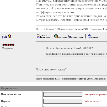
Параметры, характеризующие распределение у мен
Понятно, что если достроить распределение за пре
частью этой графика концентрации получится коэфф
коэффициентом прилипания.
Разумеется, все это больше приближение, но для на
Штука оказалась известной давно, но я не знал где и
Всего сообщений:
3
| Присоединился:
апрель 2011
| Отправлено:
1 н
gvk
Цитата: Keeper написал 2 нояб. 2005 0:28
Модератор
Коэффициент прилипания ионов я все-таки оценил. Но
Что у вас получилось?
Всего сообщений:
835
| Присоединился:
октябрь 2003
| Отправлено:
Отправка ответа:
Имя пользователя
Вы зарегистрировалис
Пароль
Забыли пароль?