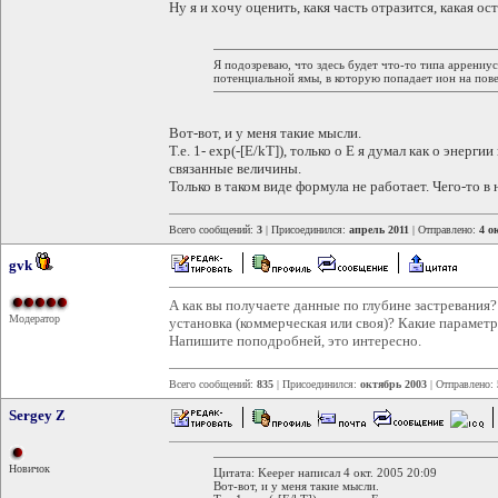
Ну я и хочу оценить, какя часть отразится, какая ос
Я подозреваю, что здесь будет что-то типа аррениус
потенциальной ямы, в которую попадает ион на пов
Вот-вот, и у меня такие мысли.
Т.е. 1- exp(-[E/kT]), только о Е я думал как о энергии
связанные величины.
Только в таком виде формула не работает. Чего-то в 
Всего сообщений:
3
| Присоединился:
апрель 2011
| Отправлено:
4 о
gvk
А как вы получаете данные по глубине застревания? 
Модератор
установка (коммерческая или своя)? Какие параметр
Напишите поподробней, это интересно.
Всего сообщений:
835
| Присоединился:
октябрь 2003
| Отправлено:
Sergey Z
Новичок
Цитата: Keeper написал 4 окт. 2005 20:09
Вот-вот, и у меня такие мысли.