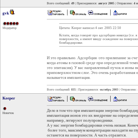
Всего сообщений:
49
| Присоединился:
август 2005
| Отправлено:
4 о
gvk
Цитата: Keeper написал 4 окт. 2005 22:50
Модератор
Кстати, когда говорят про адсорбцию никогда (т.е. 
поверхности, а имеют ввиду осаждение на поверхно
бомбардировке.
И это правильно. Адсорбция -это прилипание за сч
когда атомы в газовой среде при определенной темп
это эпитаксия). У вас направленный пучок и ионы н
приповерхностном слое. Это очень разработанная о
называется имплантация.
Всего сообщений:
835
| Присоединился:
октябрь 2003
| Отправлено:
Keeper
Дело в том что при имплантации энергии бомбард
Новичок
имплантация ионов это их внедрение на определен
например, легируют полупроводники.
А у нас энергия бомбардировки очень низкая. Конеч
более того, максимум концентрации находитя на глу
останется на поверхности. А часть отразится.