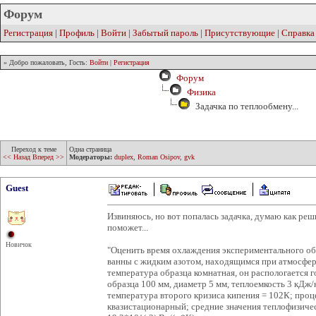
Форум
Регистрация
|
Профиль
|
Войти
|
Забытый пароль
|
Присутствующие
|
Справка
» Добро пожаловать, Гость:
Войти
|
Регистрация
Форум
Физика
Задачка по теплообмену...
Переход к теме
Одна страница
<< Назад
Вперед >>
Модераторы:
duplex
,
Roman Osipov
,
gvk
Guest
Извиняюсь, но вот попалась задачка, думаю как реш
поможет...
Новичок
"Оценить время охлаждения экспериментального о
ванны с жидким азотом, находящимся при атмосфер
температура образца комнатная, он распологается г
образца 100 мм, диаметр 5 мм, теплоемкость 3 кДж
температура второго кризиса кипения = 102К; проц
квазистационарный; средние значения теплофизичес