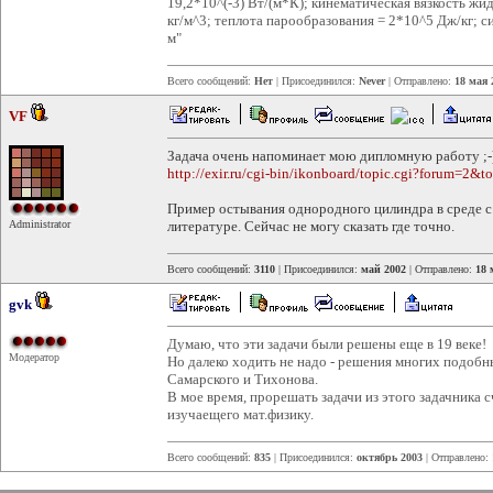
19,2*10^(-3) Вт/(м*К); кинематическая вязкость жид
кг/м^3; теплота парообразования = 2*10^5 Дж/кг; с
м"
Всего сообщений:
Нет
| Присоединился:
Never
| Отправлено:
18 мая 
VF
Задача очень напоминает мою дипломную работу ;-
http://exir.ru/cgi-bin/ikonboard/topic.cgi?forum=2&t
Пример остывания однородного цилиндра в среде с
Administrator
литературе. Сейчас не могу сказать где точно.
Всего сообщений:
3110
| Присоединился:
май 2002
| Отправлено:
18 
gvk
Думаю, что эти задачи были решены еще в 19 веке!
Модератор
Но далеко ходить не надо - решения многих подобн
Самарского и Тихонова.
В мое время, прорешать задачи из этого задачника 
изучаещего мат.физику.
Всего сообщений:
835
| Присоединился:
октябрь 2003
| Отправлено: