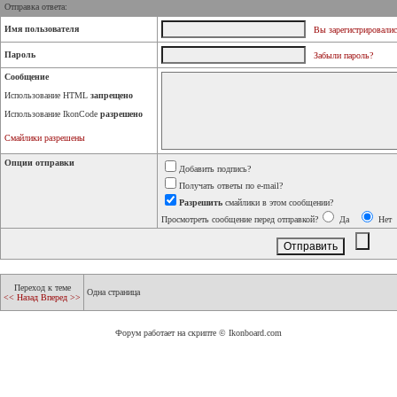
Отправка ответа:
Имя пользователя
Вы зарегистрировалис
Пароль
Забыли пароль?
Сообщение
Использование HTML
запрещено
Использование IkonCode
разрешено
Смайлики разрешены
Опции отправки
Добавить подпись?
Получать ответы по e-mail?
Разрешить
смайлики в этом сообщении?
Просмотреть сообщение перед отправкой?
Да
Нет
Переход к теме
Одна страница
<< Назад
Вперед >>
Форум работает на скрипте © Ikonboard.com