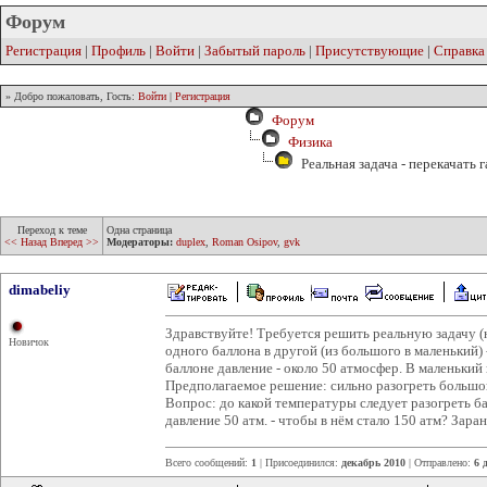
Форум
Регистрация
|
Профиль
|
Войти
|
Забытый пароль
|
Присутствующие
|
Справка
» Добро пожаловать, Гость:
Войти
|
Регистрация
Форум
Физика
Реальная задача - перекачать г
Переход к теме
Одна страница
<< Назад
Вперед >>
Модераторы:
duplex
,
Roman Osipov
,
gvk
dimabeliy
Здравствуйте! Требуется решить реальную задачу (н
Новичок
одного баллона в другой (из большого в маленький)
баллоне давление - около 50 атмосфер. В маленький
Предполагаемое решение: сильно разогреть большой
Вопрос: до какой температуры следует разогреть ба
давление 50 атм. - чтобы в нём стало 150 атм? Заран
Всего сообщений:
1
| Присоединился:
декабрь 2010
| Отправлено:
6 