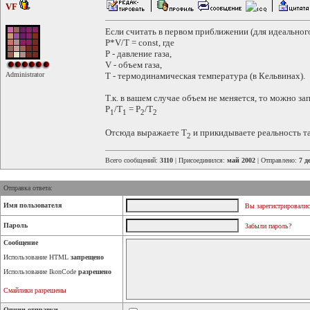
VF
Если считать в первом приближении (для идеального
P*V/T = const, где
P - давление газа,
V - объем газа,
Administrator
T - термодинамическая температура (в Кельвинах).
Т.к. в вашем случае объем не меняется, то можно за
P
/T
= P
/T
1
1
2
2
Отсюда выражаете Т
и прикидываете реальность та
2
Всего сообщений:
3110
| Присоединился:
май 2002
| Отправлено:
7 д
Отправка ответа:
Имя пользователя
Вы зарегистрировалис
Пароль
Забыли пароль?
Сообщение
Использование HTML
запрещено
Использование IkonCode
разрешено
Смайлики разрешены
Опции отправки