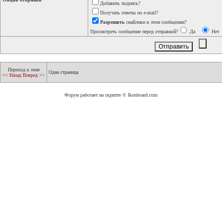
Добавить подпись?
Получать ответы по e-mail?
Разрешить
смайлики в этом сообщении?
Просмотреть сообщение перед отправкой?
Да
Нет
Переход к теме
Одна страница
<< Назад
Вперед >>
Форум работает на скрипте © Ikonboard.com