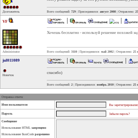
Долгожитель
Всего сообщений:
729
| Присоединился:
август 2008
| Отправлено:
2
VF
Хочешь бесплатно - используй решение похожей за
Administrator
Всего сообщений:
3110
| Присоединился:
май 2002
| Отправлено:
25 
jul011089
спасибо)
Новичок
Всего сообщений:
2
| Присоединился:
ноябрь 2010
| Отправлено:
25 
Отправка ответа:
Имя пользователя
Вы зарегистрировалис
Пароль
Забыли пароль?
Сообщение
Использование HTML
запрещено
Использование IkonCode
разрешено