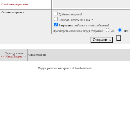
Смайлики разрешены
Опции отправки
Добавить подпись?
Получать ответы по e-mail?
Разрешить
смайлики в этом сообщении?
Просмотреть сообщение перед отправкой?
Да
Нет
Переход к теме
Одна страница
<< Назад
Вперед >>
Форум работает на скрипте © Ikonboard.com