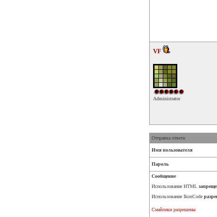
VF
Administrator
Отправка ответа:
Имя пользователя
Пароль
Сообщение
Использование HTML
запреще
Использование IkonCode
разре
Смайлики разрешены