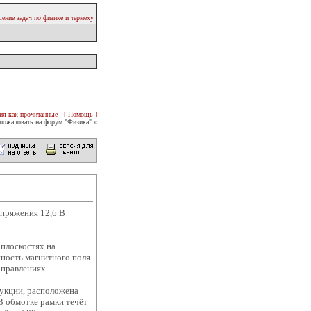
ение задач по физике и термеху
ия как прочитанные
[ Помощь ]
пожаловать на форум "Физика" «
апряжения 12,6 В
 плоскостях на
нность магнитного поля
аправлениях.
дукции, расположена
В обмотке рамки течёт