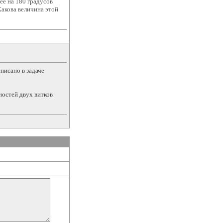
её на 180 градусов
акова величина этой
списано в задаче
ностей двух витков