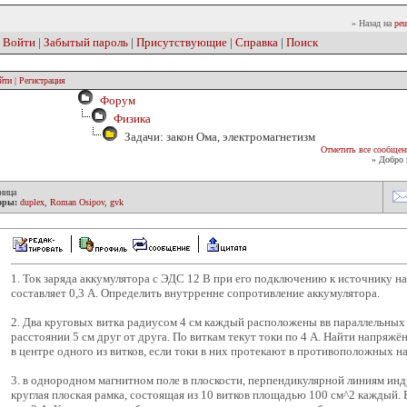
» Назад на
реш
|
Войти
|
Забытый пароль
|
Присутствующие
|
Справка
|
Поиск
йти
|
Регистрация
Форум
Физика
Задачи: закон Ома, электромагнетизм
Отметить все сообщен
» Добро 
ница
оры:
duplex
,
Roman Osipov
,
gvk
1. Ток заряда аккумулятора с ЭДС 12 В при его подключению к источнику н
составляет 0,3 А. Определить внутрренне сопротивление аккумулятора.
2. Два круговых витка радиусом 4 см каждый расположены вв параллельных
расстоянии 5 см друг от друга. По виткам текут токи по 4 А. Найти напряжё
в центре одного из витков, если токи в них протекают в противоположных н
3. в однородном магнитном поле в плоскости, перпендикулярной линиям ин
круглая плоская рамка, состоящая из 10 витков площадью 100 см^2 каждый. 