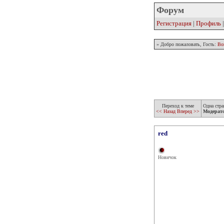
Форум
Регистрация
|
Профиль
» Добро пожаловать, Гость:
Во
Переход к теме
Одна стра
<< Назад
Вперед >>
Модерат
red
Новичок