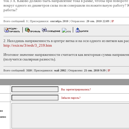
ток 3 А. Каково должно быть направление тока в рамке, чтобы при повороте 
вокруг одного из диаметров силы поля совершили положительную работу? К
работы?
Всего сообщений:
1
| Присоединился:
сентябрь 2010
| Отправлено:
20 сен. 2010 22:09
|
IP
2. Находишь напряженность в центре витка и на оси одного из витков как ра
http://exir.ru/3/resh/3_219.htm
Итоговое значение напряженности считается как векторная сумма напряжен
(получится скалярная разность).
Всего сообщений:
3110
| Присоединился:
май 2002
| Отправлено:
21 сен. 2010 9:39
|
IP
Вы зарегистрировались?
Забыли пароль?
но
шено