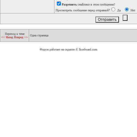
Разрешить
смайлики в этом сообщении?
Просмотреть сообщение перед отправкой?
Да
Нет
Переход к теме
Одна страница
<< Назад
Вперед >>
Форум работает на скрипте © Ikonboard.com