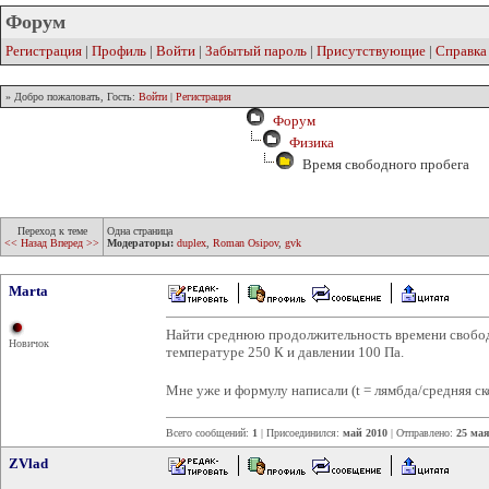
Форум
Регистрация
|
Профиль
|
Войти
|
Забытый пароль
|
Присутствующие
|
Справка
» Добро пожаловать, Гость:
Войти
|
Регистрация
Форум
Физика
Время свободного пробега
Переход к теме
Одна страница
<< Назад
Вперед >>
Модераторы:
duplex
,
Roman Osipov
,
gvk
Marta
Найти среднюю продолжительность времени свобод
Новичок
температуре 250 К и давлении 100 Па.
Мне уже и формулу написали (t = лямбда/средняя ско
Всего сообщений:
1
| Присоединился:
май 2010
| Отправлено:
25 мая
ZVlad