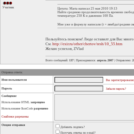
Участник
Цитата: Marta написал 25 мая 2010 19:13
Найти среднюю продолжительность времени свобод
температуре 250 К и давлении 100 Па.
Мне уже и формулу написали (t = лямбда/средняя ско
Пользуйтесь поиском! Люде оставилт для Вас много
См.
http://exir.ru/other/chertov/resh/10_55.htm
Желаю успехов, ZVlad
Всего сообщений:
137
| Присоединился:
апрель 2007
| Отправлено:
2
Отправка ответа:
Имя пользователя
Вы зарегистрировалис
Пароль
Забыли пароль?
Сообщение
Использование HTML
запрещено
Использование IkonCode
разрешено
Смайлики разрешены
Опции отправки
Добавить подпись?
Получать ответы по e-mail?