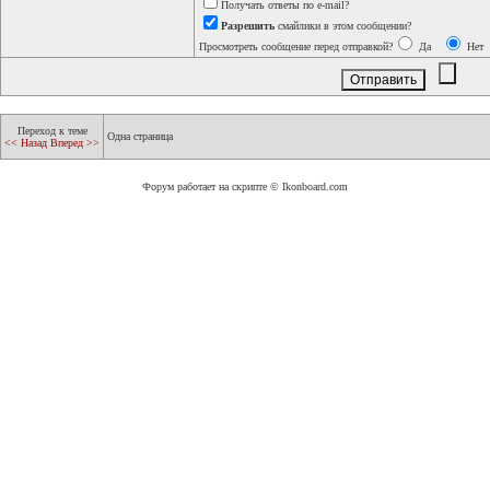
Получать ответы по e-mail?
Разрешить
смайлики в этом сообщении?
Просмотреть сообщение перед отправкой?
Да
Нет
Переход к теме
Одна страница
<< Назад
Вперед >>
Форум работает на скрипте © Ikonboard.com