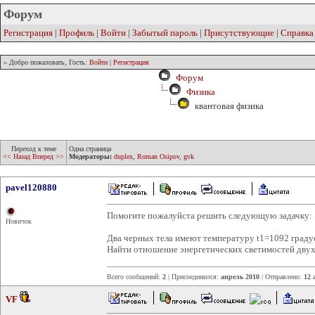
Форум
Регистрация
|
Профиль
|
Войти
|
Забытый пароль
|
Присутствующие
|
Справка
» Добро пожаловать, Гость:
Войти
|
Регистрация
Форум
Физика
квантовая физика
Переход к теме
Одна страница
<< Назад
Вперед >>
Модераторы:
duplex
,
Roman Osipov
,
gvk
pavel120880
Помогите пожалуйста решить следующую задачку:
Новичок
Два черных тела имеют температуру t1=1092 граду
Найти отношение энергетических светимостей двух
Всего сообщений:
2
| Присоединился:
апрель 2010
| Отправлено:
12 
VF