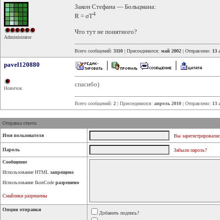
Закон Стефана — Больцмана:
4
R = σT
Что тут не понятного?
Administrator
Всего сообщений:
3110
| Присоединился:
май 2002
| Отправлено:
13 
pavel120880
спасибо)
Новичок
Всего сообщений:
2
| Присоединился:
апрель 2010
| Отправлено:
13 
Отправка ответа:
Имя пользователя
Вы зарегистрировалис
Пароль
Забыли пароль?
Сообщение
Использование HTML
запрещено
Использование IkonCode
разрешено
Смайлики разрешены
Опции отправки
Добавить подпись?