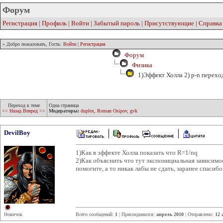
Форум
Регистрация
|
Профиль
|
Войти
|
Забытый пароль
|
Присутствующие
|
Справка
» Добро пожаловать, Гость:
Войти
|
Регистрация
Форум
Физика
1)Эффект Холла 2) p-n перехо
Переход к теме
Одна страница
<< Назад
Вперед >>
Модераторы:
duplex
,
Roman Osipov
,
gvk
DevilBoy
1)Как в эффекте Холла показать что R=1/nq
2)Как объяснить что тут экспонициальная зависимост
помогите, а то никак лабы не сдать, заранее спасибо
Новичок
Всего сообщений:
1
| Присоединился:
апрель 2010
| Отправлено:
12 