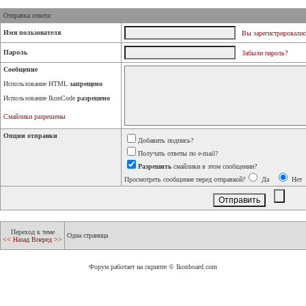
Отправка ответа:
Имя пользователя
Вы зарегистрировалис
Пароль
Забыли пароль?
Сообщение
Использование HTML
запрещено
Использование IkonCode
разрешено
Смайлики разрешены
Опции отправки
Добавить подпись?
Получать ответы по e-mail?
Разрешить
смайлики в этом сообщении?
Просмотреть сообщение перед отправкой?
Да
Нет
Переход к теме
Одна страница
<< Назад
Вперед >>
Форум работает на скрипте © Ikonboard.com