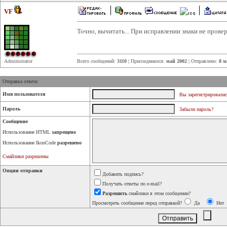
VF
Точно, вычитать... При исправлении знаки не провер
Administrator
Всего сообщений:
3110
| Присоединился:
май 2002
| Отправлено:
8 м
Отправка ответа:
Имя пользователя
Вы зарегистрировалис
Пароль
Забыли пароль?
Сообщение
Использование HTML
запрещено
Использование IkonCode
разрешено
Смайлики разрешены
Опции отправки
Добавить подпись?
Получать ответы по e-mail?
Разрешить
смайлики в этом сообщении?
Просмотреть сообщение перед отправкой?
Да
Нет