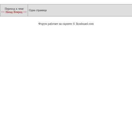
Переход к теме
Одна страница
<< Назад
Вперед >>
Форум работает на скрипте © Ikonboard.com