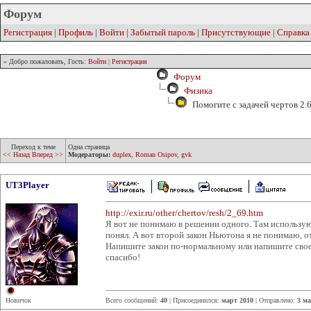
Форум
Регистрация
|
Профиль
|
Войти
|
Забытый пароль
|
Присутствующие
|
Справка
» Добро пожаловать, Гость:
Войти
|
Регистрация
Форум
Физика
Помогите с задачей чертов 2.
Переход к теме
Одна страница
<< Назад
Вперед >>
Модераторы:
duplex
,
Roman Osipov
,
gvk
UT3Player
http://exir.ru/other/chertov/resh/2_69.htm
Я вот не понимаю в решении одного. Там используют
понял. А вот второй закон Ньютона я не понимаю, о
Напишите закон по-нормальному или напишите свое 
спасибо!
Новичок
Всего сообщений:
40
| Присоединился:
март 2010
| Отправлено:
3 ма