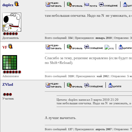
duplex
там небольшая опечатка. Надо на N не умножать, а 
Долгожитель
Всего сообщений:
334
| Присоединился:
январь 2010
| Отправлено:
3
VF
Спасибо за тему, решение исправлено (если будет п
по Shift+Reload).
Administrator
Всего сообщений:
3110
| Присоединился:
май 2002
| Отправлено:
5 м
ZVlad
Участник
Цитата: duplex написал 3 марта 2010 21:20
там небольшая опечатка. Надо на N не умножать, а 
А лучше вычитать.
Всего сообщений:
137
| Присоединился:
апрель 2007
| Отправлено:
7