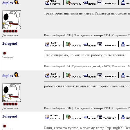
duplex
траектория значения не имеет. Решается на основе 
Долгожитель
Всего сообщений:
334
| Присоединился:
январь 2010
| Отправлено:
2
2olegend
Это ожидаемо, но как найти работу силы трения?
Новичок
Всего сообщений:
16
| Присоединился:
декабрь 2009
| Отправлено:
2
duplex
работа сил трения: важна только горизонтальная с
Долгожитель
Всего сообщений:
334
| Присоединился:
январь 2010
| Отправлено:
2
2olegend
Блин, я что-то туплю, а почему тогда Fтр=mgk?? Ве