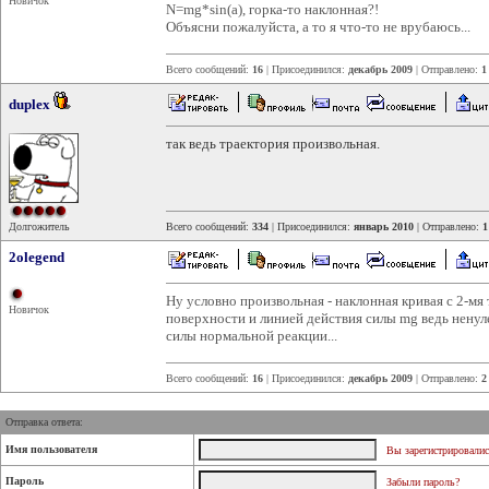
Новичок
N=mg*sin(a), горка-то наклонная?!
Объясни пожалуйста, а то я что-то не врубаюсь...
Всего сообщений:
16
| Присоединился:
декабрь 2009
| Отправлено:
1
duplex
так ведь траектория произвольная.
Долгожитель
Всего сообщений:
334
| Присоединился:
январь 2010
| Отправлено:
1
2olegend
Ну условно произвольная - наклонная кривая с 2-мя
Новичок
поверхности и линией действия силы mg ведь ненуле
силы нормальной реакции...
Всего сообщений:
16
| Присоединился:
декабрь 2009
| Отправлено:
2
Отправка ответа:
Имя пользователя
Вы зарегистрировалис
Пароль
Забыли пароль?