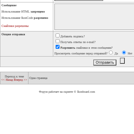
Сообщение
Использование HTML
запрещено
Использование IkonCode
разрешено
Смайлики разрешены
Опции отправки
Добавить подпись?
Получать ответы по e-mail?
Разрешить
смайлики в этом сообщении?
Просмотреть сообщение перед отправкой?
Да
Нет
Переход к теме
Одна страница
<< Назад
Вперед >>
Форум работает на скрипте © Ikonboard.com