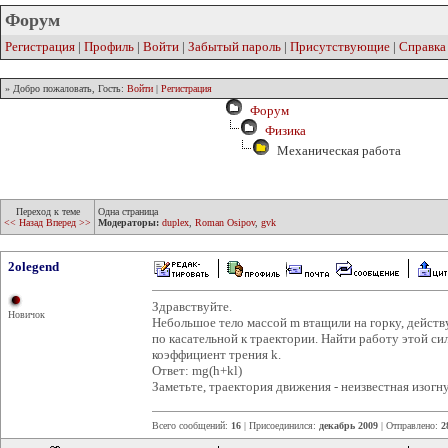
Форум
Регистрация
|
Профиль
|
Войти
|
Забытый пароль
|
Присутствующие
|
Справка
» Добро пожаловать, Гость:
Войти
|
Регистрация
Форум
Физика
Механическая работа
Переход к теме
Одна страница
<< Назад
Вперед >>
Модераторы:
duplex
,
Roman Osipov
,
gvk
2olegend
Здравствуйте.
Новичок
Небольшое тело массой m втащили на горку, действу
по касательной к траектории. Найти работу этой сил
коэффициент трения k.
Ответ: mg(h+kl)
Заметьте, траектория движения - неизвестная изогну
Всего сообщений:
16
| Присоединился:
декабрь 2009
| Отправлено:
2