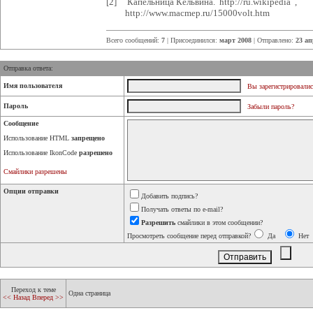
[2] Капельница Кельвина. http://ru.wikipedia ,
http://www.macmep.ru/15000volt.htm
Всего сообщений:
7
| Присоединился:
март 2008
| Отправлено:
23 ап
Отправка ответа:
Имя пользователя
Вы зарегистрировалис
Пароль
Забыли пароль?
Сообщение
Использование HTML
запрещено
Использование IkonCode
разрешено
Смайлики разрешены
Опции отправки
Добавить подпись?
Получать ответы по e-mail?
Разрешить
смайлики в этом сообщении?
Просмотреть сообщение перед отправкой?
Да
Нет
Переход к теме
Одна страница
<< Назад
Вперед >>