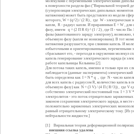
молекулами с переменными электрическими дипол
к поверхности раздела фаз ("Вириальной теорией д
(суперпозиция электрических дипольных моментов 
натяжения) может быть представлен из модели сфер
которого, W = (q^2) / (2 R) , где W - электрическая
капли, R - радиус капли. И приравнивая Е = W , дл
фазу, имеем q = (2 П R б) ^ (1 / 2) , где П - число 
фазы (квантованного заряду электрону), возможно, 
объемную фазу (капля не ионизирована). В тот моме
натяжения разрушается, при слиянии капель. И мол
избыточными и ориентированными, переменными э
сбрасывают его, - переходя в окружении молекул с
капель генерирование электрического заряда (и эл
работе капельницы Кельвина [2].
Для потока таких капель, именно и только при их сл
наблюдается (данные эксперимента) электрический 
быть определена как I = N * q , где N - число капе
для всех капель с радиусом R, количество капель в
объемную фазу) как N = (3 V) / (4 П ( R^3)) , где 
собственно электрический постоянный ток I = 3 V * (б
электролитов - это поток отрицательно заряженных
законом сохранения электрического заряда, в месте 
положительно заряженных электрических монопол
равный отрицательному электрическому току. [Из у
нейтральности жидкости.]
[1] Вириальная теория деформационной поляризац
внешняя ссылка удалена