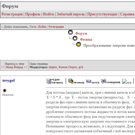
Форум
Регистрация
|
Профиль
|
Войти
|
Забытый пароль
|
Присутствующие
|
Справка
» Добро пожаловать, Гость:
Войти
|
Регистрация
Форум
Физика
Преобразование энергии пове
Переход к теме
Одна страница
<< Назад
Вперед >>
Модераторы:
duplex
,
Roman Osipov
,
gvk
treygol
Для потока (жидких) капель, при слиянии капель в 
Новичок
E = S * б , где E - поток энергии (мощность), S 
раздела фаз при слиянии капель в объемную фазу, 
энергия поверхностного натяжения на разделе фаз.
дробление сплошного потока жидкости в поток капе
сплошную объемную фазу (на подстилающем элект
энергии в электрическую энергию постоянного тока
Понимание процесса, возможно, в следующем. Для к
поверхностного натяжения (объемный слой молекул 