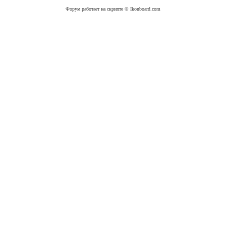
Форум работает на скрипте © Ikonboard.com